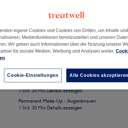
enden eigene Cookies und Cookies von Dritten, um Inhalte un
nalisieren, Medienfunktionen bereitzustellen und unseren Date
orf
,
Berlin
,
12203
ren. Wir geben auch Informationen über die Nutzung unserer W
artner für soziale Medien, Werbung und Analysen weiter.
Cooki
ien
Permanent Make-Up - Lidstrich
1 Std. 30 Min.
Details anzeigen
Cookie-Einstellungen
Alle Cookies akzeptiere
Permanent Make-Up - Lippenkontur
1 Std. 30 Min.
Details anzeigen
Permanent Make-Up - Augenbrauen
1 Std. 30 Min.
Details anzeigen