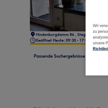
Wir verw
zu perso
Hindenburgdamm 86
,
Steglitz-Zehlend
analysie
Geöffnet Heute: 09:30 - 17:00
unsere P
Richtlin
Passende Suchergebnisse