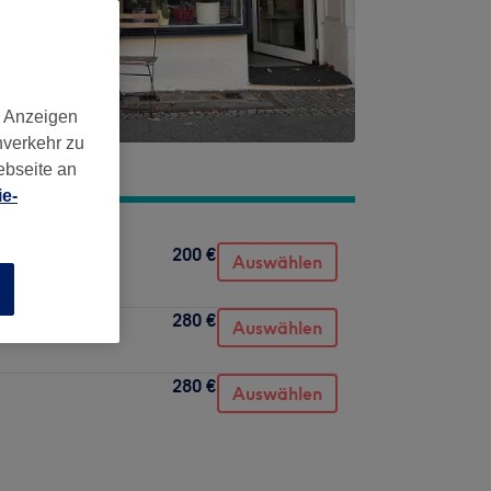
d Anzeigen
nverkehr zu
ebseite an
e-
200 €
Auswählen
n
280 €
Auswählen
280 €
Auswählen