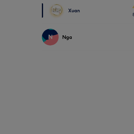
Xuan
N
Nga