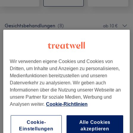
Gesichtsbehandlungen
(
8
)
ab 10 €
Permanent Make-Up
(
2
)
ab 79 €
Augenbrauen & Wimpernbehandlungen
(
2
)
ab 13 €
Wir verwenden eigene Cookies und Cookies von
Dritten, um Inhalte und Anzeigen zu personalisieren,
Medienfunktionen bereitzustellen und unseren
Salonbewertungen
Datenverkehr zu analysieren. Wir geben auch
Informationen über die Nutzung unserer Webseite an
4,7
unsere Partner für soziale Medien, Werbung und
Analysen weiter.
Cookie-Richtlinien
45 Bewertungen
Cookie-
Alle Cookies
Ambiente
Einstellungen
akzeptieren