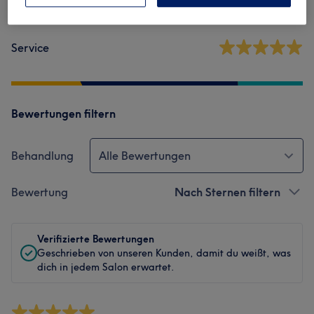
Sauberkeit
Service
Bewertungen filtern
Behandlung
Alle Bewertungen
Bewertung
Nach Sternen filtern
Verifizierte Bewertungen
Geschrieben von unseren Kunden, damit du weißt, was
dich in jedem Salon erwartet.