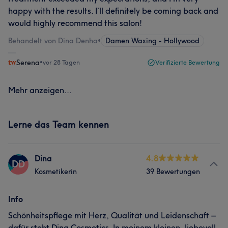
happy with the results. I’ll definitely be coming back and
would highly recommend this salon!
Behandelt von Dina Denha
•
Damen Waxing - Hollywood
Serena
•
vor 28 Tagen
Verifizierte Bewertung
Mehr anzeigen...
Lerne das Team kennen
Dina
4.8
DD
Kosmetikerin
39 Bewertungen
Info
Schönheitspflege mit Herz, Qualität und Leidenschaft –
dafür steht Dina Cosmetics. In meinem kleinen, liebevoll