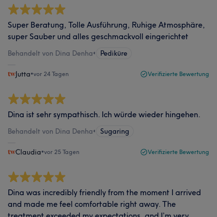
Super Beratung, Tolle Ausführung, Ruhige Atmosphäre,
super Sauber und alles geschmackvoll eingerichtet
Behandelt von Dina Denha
•
Pediküre
Jutta
•
vor 24 Tagen
Verifizierte Bewertung
Dina ist sehr sympathisch. Ich würde wieder hingehen.
Behandelt von Dina Denha
•
Sugaring
Claudia
•
vor 25 Tagen
Verifizierte Bewertung
Dina was incredibly friendly from the moment I arrived
and made me feel comfortable right away. The
treatment exceeded my expectations, and I’m very