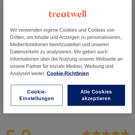
10 Min.
Details anzeigen
30 €
Dauerhafte Haarentfernung -
Auswählen
Nacken
10 Min.
Details anzeigen
Wir verwenden eigene Cookies und Cookies von
Dritten, um Inhalte und Anzeigen zu personalisieren,
5 weitere passende Services anzeigen...
Medienfunktionen bereitzustellen und unseren
Datenverkehr zu analysieren. Wir geben auch
Nicht gefunden wonach du gesucht hast?
Informationen über die Nutzung unserer Webseite an
Alle Services
unsere Partner für soziale Medien, Werbung und
Analysen weiter.
Cookie-Richtlinien
Dauerhafte Haarentfernung
(
21
)
ab 20 €
Cookie-
Alle Cookies
Einstellungen
akzeptieren
Salonbewertungen