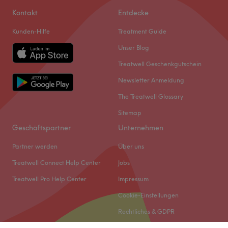
Kontakt
Entdecke
Kunden-Hilfe
Treatment Guide
Unser Blog
Treatwell Geschenkgutschein
Newsletter Anmeldung
The Treatwell Glossary
Sitemap
Geschäftspartner
Unternehmen
Partner werden
Über uns
Treatwell Connect Help Center
Jobs
Treatwell Pro Help Center
Impressum
Cookie-Einstellungen
Rechtliches & GDPR