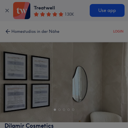
Treatwell
Use app
130K
Homestudios in der Nähe
LOGIN
Dilamir Cosmetics