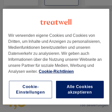
Nagelmodellage
(
4
)
ab 5 €
Damen Maniküre
(
6
)
ab 10 €
Wir verwenden eigene Cookies und Cookies von
Dritten, um Inhalte und Anzeigen zu personalisieren,
Damen Pediküre
(
5
)
ab 27 €
Medienfunktionen bereitzustellen und unseren
Datenverkehr zu analysieren. Wir geben auch
Herren Maniküre
(
1
)
ab 20 €
Informationen über die Nutzung unserer Webseite an
unsere Partner für soziale Medien, Werbung und
Analysen weiter.
Cookie-Richtlinien
Salonbewertungen
Cookie-
Alle Cookies
Einstellungen
akzeptieren
4,5
188 Bewertungen