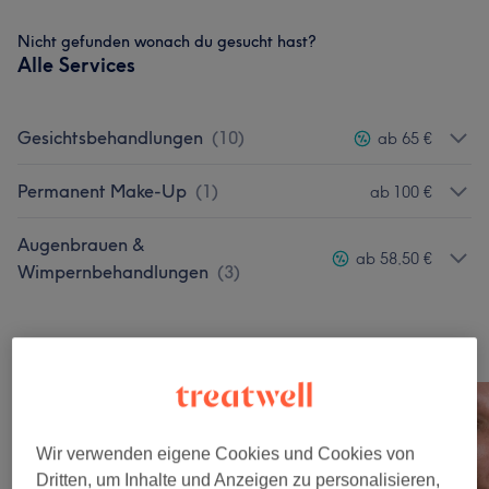
Nicht gefunden wonach du gesucht hast?
Alle Services
Gesichtsbehandlungen
(
10
)
ab 65 €
Permanent Make-Up
(
1
)
ab 100 €
Augenbrauen &
ab 58,50 €
Wimpernbehandlungen
(
3
)
Unsere Arbeit
Bild anklicken für weitere Details
Wir verwenden eigene Cookies und Cookies von
Dritten, um Inhalte und Anzeigen zu personalisieren,