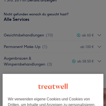
1 Std. 20 Min.
Details anzeigen
Nicht gefunden wonach du gesucht hast?
Alle Services
Gesichtsbehandlungen
(
10
)
ab 65 €
Permanent Make-Up
(
1
)
ab 100 €
Augenbrauen &
ab 58,50 €
Wimpernbehandlungen
(
3
)
Unsere Arbeit
Bild anklicken für weitere Details
Wir verwenden eigene Cookies und Cookies von
Dritten, um Inhalte und Anzeigen zu personalisieren,