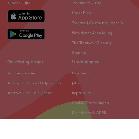
Kunden-Hilfe
Treatment Guide
Unser Blog
Treatwell Geschenkgutschein
Newsletter Anmeldung
The Treatwell Glossary
Sitemap
Geschäftspartner
Unternehmen
Partner werden
Über uns
Treatwell Connect Help Center
Jobs
Treatwell Pro Help Center
Impressum
Cookie-Einstellungen
Rechtliches & GDPR
© 2026 Treatwell DACH GmbH