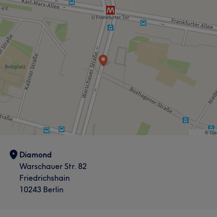
Was unsere Kunden über TUBA sagen
Kompetent
16
Sympathisch
11
Freundlich
11
Effizient
8
Diamond
Warschauer Str. 82
Friedrichshain
10243 Berlin