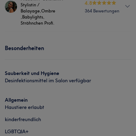
4.8
Friseur
Massage
Haarentfernung
Stylistin /
Freundlich
Balayage,Ombre
6
364 Bewertungen
,Babylights,
Portfolio
Strähnchen Profi.
Info
Besonderheiten
Englisch Deutsch Türkisch
Services
Sauberkeit und Hygiene
Friseur
Gesicht
Massage
Desinfektionsmittel im Salon verfügbar
Haarentfernung
Allgemein
Haustiere erlaubt
Portfolio
kinderfreundlich
LGBTQIA+