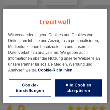
Damen - Haarschnitte & Stylings
(
3
)
ab 20 €
Damen - Farbe & Coloration
(
5
)
ab 38 €
Wir verwenden eigene Cookies und Cookies von
Dritten, um Inhalte und Anzeigen zu personalisieren,
Haarkuren & Pflege
(
3
)
ab 10 €
Medienfunktionen bereitzustellen und unseren
Datenverkehr zu analysieren. Wir geben auch
Herren - Haarschnitte & Stylings
(
4
)
ab 15 €
Informationen über die Nutzung unserer Webseite an
unsere Partner für soziale Medien, Werbung und
Kinder - Haarschnitte & Stylings
(
1
)
18 €
Analysen weiter.
Cookie-Richtlinien
Cookie-
Alle Cookies
Salonbewertungen
Einstellungen
akzeptieren