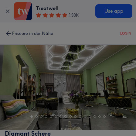
Treatwell
Use app
130K
Friseure in der Nähe
LOGIN
Diamant Schere