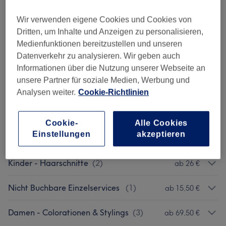
Damen - Haarschnitte & Stylings
(
3
)
ab 25,50 €
Wir verwenden eigene Cookies und Cookies von
Dritten, um Inhalte und Anzeigen zu personalisieren,
Damen - Colorationen, Schnitte & Selber
Medienfunktionen bereitzustellen und unseren
ab 69,50 €
Föhnen
(
3
)
Datenverkehr zu analysieren. Wir geben auch
Informationen über die Nutzung unserer Webseite an
Damen - Colorationen, Schnitte &
unsere Partner für soziale Medien, Werbung und
ab 79,50 €
Stylings
(
3
)
Analysen weiter.
Cookie-Richtlinien
Damen - Colorationen & Farben
(
4
)
ab 45 €
Cookie-
Alle Cookies
Einstellungen
akzeptieren
Herren
(
1
)
31 €
Kinder - Haarschnitte
(
2
)
ab 26 €
Nicht Buchbare Einzelservices
(
1
)
ab 15,50 €
Damen - Colorationen & Stylings
(
3
)
ab 69,50 €