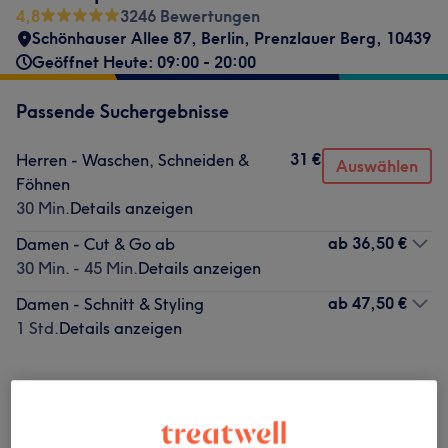
4,8
3246 Bewertungen
Schönhauser Allee 87
,
Berlin, Prenzlauer Berg
,
10439
Geöffnet Heute: 09:00 - 20:00
Passende Suchergebnisse
31 €
Herren - Waschen, Schneiden &
Auswählen
Föhnen
30 Min.
Details anzeigen
ab
36,50 €
Damen - Cut & Go ab
30 Min. - 45 Min.
Details anzeigen
ab
47,50 €
Damen - Schnitt & Styling
1 Std.
Details anzeigen
Nicht gefunden wonach du gesucht hast?
Alle Services