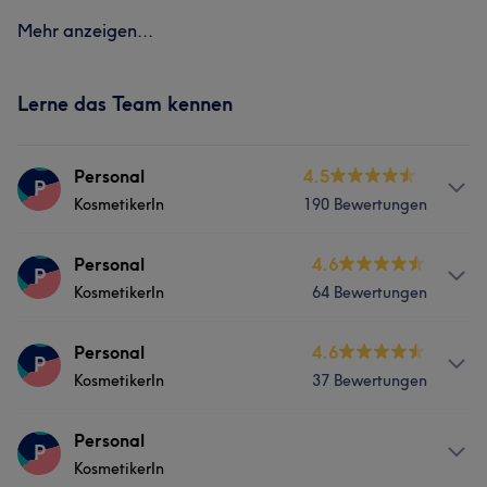
Mehr anzeigen...
Lerne das Team kennen
Personal
4.5
P
KosmetikerIn
190 Bewertungen
Services
Personal
4.6
P
KosmetikerIn
64 Bewertungen
Nägel
Services
Personal
4.6
P
Was unsere Kunden über Personal sagen
KosmetikerIn
37 Bewertungen
Nägel
Körper
Gesicht
Freundlich
6
Professionell
5
Services
Personal
P
KosmetikerIn