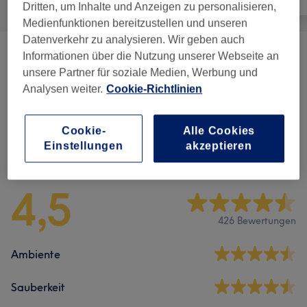
Dritten, um Inhalte und Anzeigen zu personalisieren,
Medienfunktionen bereitzustellen und unseren
Datenverkehr zu analysieren. Wir geben auch
Informationen über die Nutzung unserer Webseite an
Maniküre & Nagelverlängerungen
(
27
)
ab 0,50 €
unsere Partner für soziale Medien, Werbung und
Analysen weiter.
Cookie-Richtlinien
Pediküre
(
8
)
ab 5 €
Cookie-
Alle Cookies
Salonbewertungen
Einstellungen
akzeptieren
4,5
426 Bewertungen
Ambiente
Sauberkeit