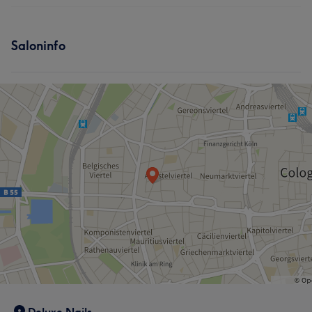
Nägel
Services
Saloninfo
Nägel