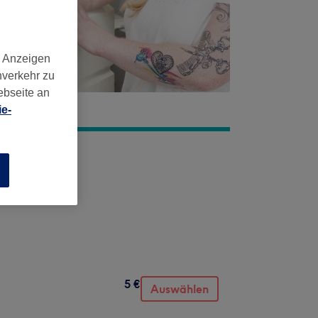
d Anzeigen
nverkehr zu
ebseite an
e-
n
5 €
Auswählen