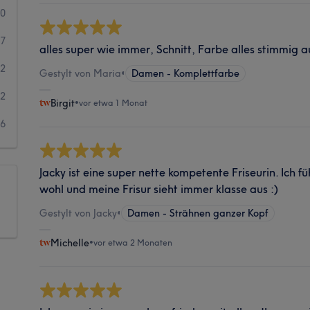
70
67
alles super wie immer, Schnitt, Farbe alles stimmig au
12
Gestylt von Maria
•
Damen - Komplettfarbe
2
Birgit
•
vor etwa 1 Monat
6
Jacky ist eine super nette kompetente Friseurin. Ich f
wohl und meine Frisur sieht immer klasse aus :)
Gestylt von Jacky
•
Damen - Strähnen ganzer Kopf
Michelle
•
vor etwa 2 Monaten