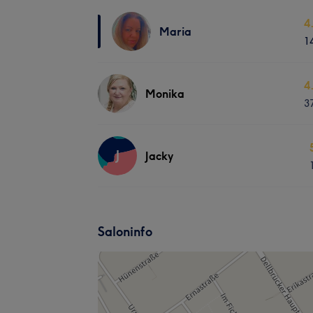
4
Maria
1
4
Monika
3
J
Jacky
Saloninfo