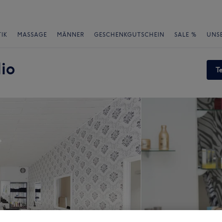
IK
MASSAGE
MÄNNER
GESCHENKGUTSCHEIN
SALE %
UNS
io
T