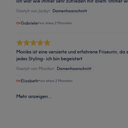
Ich war wie immer sehr zufrieden mit allem !Immer w
Gestylt von Jacky
•
Damenhaarschnitt
Gabriele
•
vor etwa 2 Monaten
Monika ist eine versierte und erfahrene Friseurin, da 
jedes Styling- ich bin begeistert
Gestylt von Monika
•
Damenhaarschnitt
Elisabeth
•
vor etwa 2 Monaten
Mehr anzeigen...