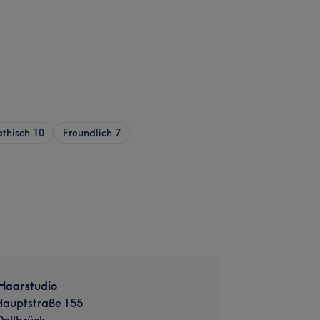
thisch
10
Freundlich
7
 Haarstudio
Hauptstraße 155
Dellbrück