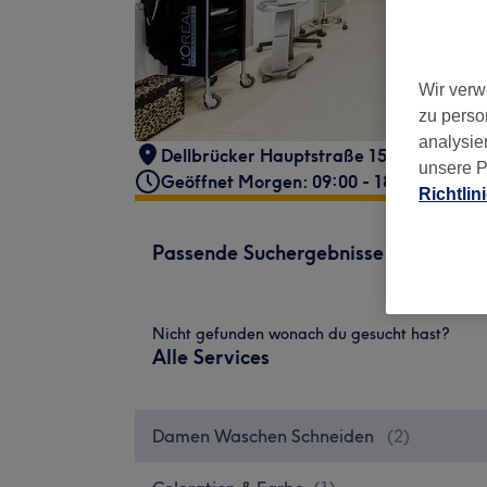
Wir verw
zu perso
analysie
Dellbrücker Hauptstraße 155
,
Köln, Del
unsere P
Geöffnet Morgen: 09:00 - 18:00
Richtlin
Passende Suchergebnisse
Nicht gefunden wonach du gesucht hast?
Alle Services
Damen Waschen Schneiden
(
2
)