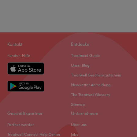
Kontakt
Entdecke
Kunden-Hilfe
Treatment Guide
Unser Blog
Treatwell Geschenkgutschein
Newsletter Anmeldung
The Treatwell Glossary
Sitemap
Geschäftspartner
Unternehmen
Partner werden
Über uns
Treatwell Connect Help Center
Jobs