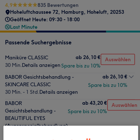
4,9
835 Bewertungen
Hoheluftchaussee 72
,
Hamburg, Hoheluft
,
20253
Geöffnet Heute: 09:30 - 18:00
Last Minute
Passende Suchergebnisse
ab
26,10 €
Maniküre CLASSIC
Auswählen
30 Min.
Details anzeigen
Spare bis zu 10%
ab
26,10 €
BABOR Gesichtsbehandlung -
SKINCARE CLASSIC
Spare bis zu 10%
30 Min. - 1 Std.
Details anzeigen
ab
43,20 €
BABOR
Auswählen
Gesichtsbehandlung -
Spare bis zu 10%
BEAUTIFUL EYES
(Augenspezialbehandlung)
40 Min.
Details anzeigen