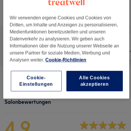
Nicht gefunden wonach du gesucht hast?
Alle Services
Wir verwenden eigene Cookies und Cookies von
Dritten, um Inhalte und Anzeigen zu personalisieren,
Medienfunktionen bereitzustellen und unseren
Datenverkehr zu analysieren. Wir geben auch
Informationen über die Nutzung unserer Webseite an
Alle
Nägel
Haarentfernun
unsere Partner für soziale Medien, Werbung und
Analysen weiter.
Cookie-Richtlinien
Cookie-
Alle Cookies
Maniküre & Pediküre
(
7
)
ab 26,10 €
Einstellungen
akzeptieren
Salonbewertungen
4,9