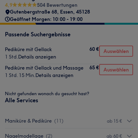
4,9
504 Bewertungen
Gutenbergstraße 68
,
Essen
,
45128
Geöffnet Morgen: 10:00 - 19:00
Passende Suchergebnisse
60 €
Pediküre mit Gellack
Auswählen
1 Std.
Details anzeigen
65 €
Pediküre mit Gellack und Massage
Auswählen
1 Std. 15 Min.
Details anzeigen
Nicht gefunden wonach du gesucht hast?
Alle Services
Maniküre & Pediküre
(
11
)
ab 15 €
Nagelmodellage
(
2
)
ab 60 €