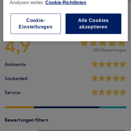
Analysen weiter.
Cookie-Richtlinien
Salonbewertungen
Cookie-
Alle Cookies
Einstellungen
akzeptieren
4,9
504 Bewertungen
Ambiente
Sauberkeit
Service
Bewertungen filtern