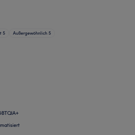
t
5
Außergewöhnlich
5
GBTQIA+
imatisiert