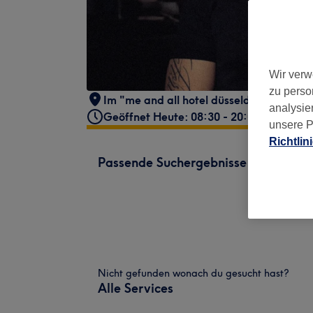
Wir verw
zu perso
Im "me and all hotel düsseldorf"
,
Immer
analysie
Geöffnet Heute: 08:30 - 20:00
unsere P
Richtlin
Passende Suchergebnisse
Nicht gefunden wonach du gesucht hast?
Alle Services