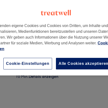
enden eigene Cookies und Cookies von Dritten, um Inhalte un
nalisieren, Medienfunktionen bereitzustellen und unseren Date
mannstraße 23
,
Stadtbezirk 1
,
Düsseldorf
,
40210
ren. Wir geben auch Informationen über die Nutzung unserer W
artner für soziale Medien, Werbung und Analysen weiter.
Cooki
ien
HEAD MASSAGE MIT VIBE FX + HAARKUR
10 Min.
Details anzeigen
Cookie-Einstellungen
Alle Cookies akzeptiere
HEAD MASSAGE + HAIR TREATMENT
10 Min.
Details anzeigen