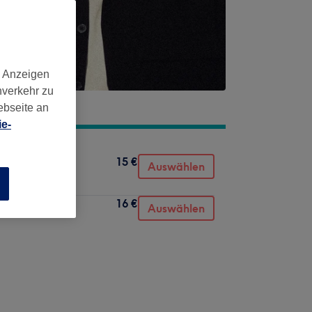
d Anzeigen
nverkehr zu
ebseite an
e-
15 €
Auswählen
n
16 €
Auswählen