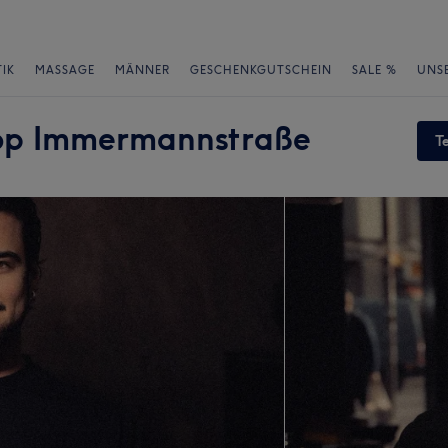
IK
MASSAGE
MÄNNER
GESCHENKGUTSCHEIN
SALE %
UNS
p Immermannstraße
T