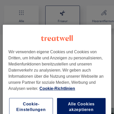
Alle
Friseur
Haarentfernun
HAIR
(
3
)
ab 16 €
Wir verwenden eigene Cookies und Cookies von
BEARD
(
3
)
ab 29 €
Dritten, um Inhalte und Anzeigen zu personalisieren,
Medienfunktionen bereitzustellen und unseren
COLOR
(
1
)
29 €
Datenverkehr zu analysieren. Wir geben auch
Informationen über die Nutzung unserer Webseite an
PACKAGES
(
6
)
ab 22 €
unsere Partner für soziale Medien, Werbung und
Analysen weiter.
Cookie-Richtlinien
Unsere Arbeit
Cookie-
Alle Cookies
Bild anklicken für weitere Details
Einstellungen
akzeptieren