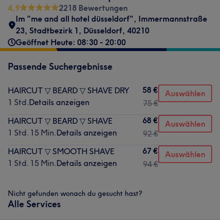
4,9
2218 Bewertungen
Im "me and all hotel düsseldorf"
,
Immermannstraße
23
,
Stadtbezirk 1
,
Düsseldorf
,
40210
Geöffnet Heute: 08:30 - 20:00
Passende Suchergebnisse
58 €
HAIRCUT ▽ BEARD ▽ SHAVE DRY
Auswählen
1 Std.
Details anzeigen
75 €
68 €
HAIRCUT ▽ BEARD ▽ SHAVE
Auswählen
1 Std. 15 Min.
Details anzeigen
92 €
67 €
HAIRCUT ▽ SMOOTH SHAVE
Auswählen
1 Std. 15 Min.
Details anzeigen
94 €
Nicht gefunden wonach du gesucht hast?
Alle Services