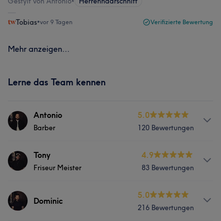
Gestylt von Antonio
•
Herrenhaarschnitt
Tobias
•
vor 9 Tagen
Verifizierte Bewertung
Mehr anzeigen...
Lerne das Team kennen
Antonio
5.0
Barber
120 Bewertungen
Services
Tony
4.9
Friseur Meister
83 Bewertungen
Körper
Friseur
Gesicht
Massage
Services
5.0
Haarentfernung
Dominic
216 Bewertungen
Körper
Friseur
Gesicht
Massage