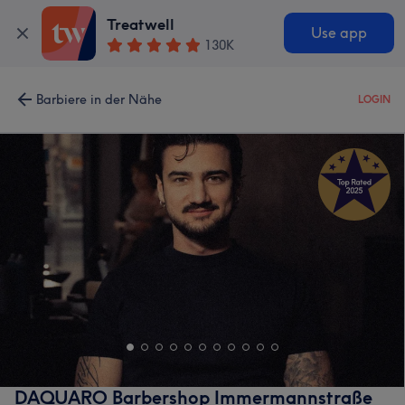
Treatwell
Use app
130K
Barbiere in der Nähe
LOGIN
DAQUARO Barbershop Immermannstraße