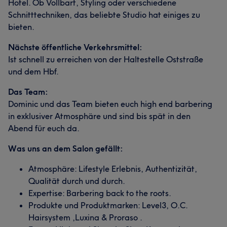
Hotel. Ob Vollbart, Styling oder verschiedene
Schnitttechniken, das beliebte Studio hat einiges zu
Professionell
26
Kompetent
19
Talentiert
19
bieten.
Sympathisch
18
Nächste öffentliche Verkehrsmittel:
Ist schnell zu erreichen von der Haltestelle Oststraße
und dem Hbf.
Das Team:
Dominic und das Team bieten euch high end barbering
in exklusiver Atmosphäre und sind bis spät in den
Abend für euch da.
Was uns an dem Salon gefällt:
Atmosphäre: Lifestyle Erlebnis, Authentizität,
Qualität durch und durch.
Expertise: Barbering back to the roots.
Produkte und Produktmarken: Level3, O.C.
Hairsystem ,Luxina & Proraso .