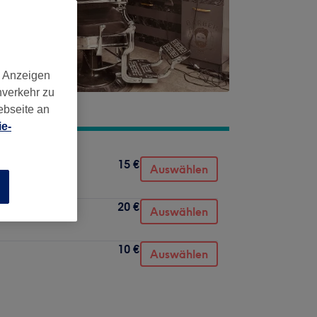
d Anzeigen
nverkehr zu
ebseite an
e-
15 €
Auswählen
n
20 €
Auswählen
10 €
Auswählen