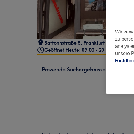
Wir verw
zu perso
Battonnstraße 5
,
Frankfurt am Main
,
6
analysie
Geöffnet Heute: 09:00 - 20:00
unsere P
Richtlin
Passende Suchergebnisse