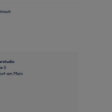
lnisch
erstudio
e 5
furt am Main