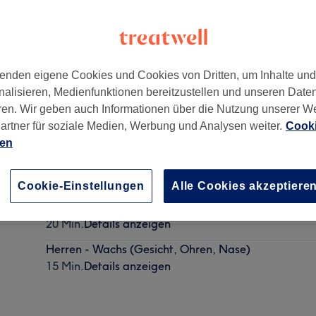
enden eigene Cookies und Cookies von Dritten, um Inhalte un
nalisieren, Medienfunktionen bereitzustellen und unseren Date
0311
ren. Wir geben auch Informationen über die Nutzung unserer W
artner für soziale Medien, Werbung und Analysen weiter.
Cooki
ien
Herren - Bartschnitt
20 Min.
Details anzeigen
Cookie-Einstellungen
Alle Cookies akzeptiere
Schüler & Studentenschnitt
20 Min.
Details anzeigen
Herren - Wachs (Gesicht, Ohren, Nase)
15 Min.
Details anzeigen