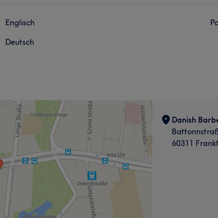
Englisch
Po
Deutsch
Danish Barb
Battonnstraß
60311 Frank