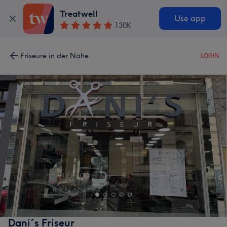
Treatwell
Use app
130K
Friseure in der Nähe
LOGIN
Dani´s Friseur