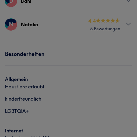
D
Dani
Friseur
Haarentfernung
Services
4.4
N
Natalia
5 Bewertungen
Friseur
Haarentfernung
Services
Besonderheiten
Friseur
Haarentfernung
Allgemein
Haustiere erlaubt
kinderfreundlich
LGBTQIA+
Internet