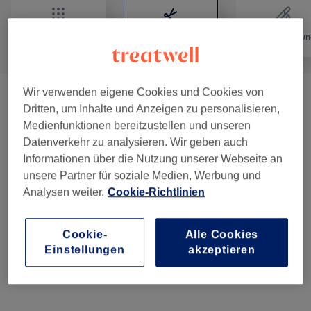
Alle
Friseur
Haarentfernun
Wir verwenden eigene Cookies und Cookies von
Damen - Haarschnitte & Stylings
(
5
)
ab 27 €
Dritten, um Inhalte und Anzeigen zu personalisieren,
Medienfunktionen bereitzustellen und unseren
Damen - Farbe & Coloration
(
5
)
ab 36 €
Datenverkehr zu analysieren. Wir geben auch
Informationen über die Nutzung unserer Webseite an
Herren - Haarschnitte & Stylings
(
4
)
ab 8 €
unsere Partner für soziale Medien, Werbung und
Analysen weiter.
Cookie-Richtlinien
Herren - Farbe & Grauhaarkaschierung
(
2
)
ab 26 €
Cookie-
Alle Cookies
Haarverlängerung
(
1
)
5 €
Einstellungen
akzeptieren
Haarkuren & Pflege
(
2
)
ab 6 €