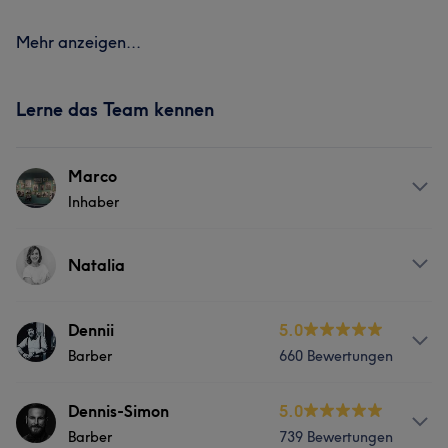
Mehr anzeigen...
Lerne das Team kennen
Marco
Inhaber
Services
Natalia
Haarentfernung
Services
Dennii
5.0
Barber
660 Bewertungen
Nägel
Gesicht
Massage
Info
Dennis-Simon
5.0
Barber
739 Bewertungen
Berufserfahrung : über 10 Jahren Sprachen : Deutsch -