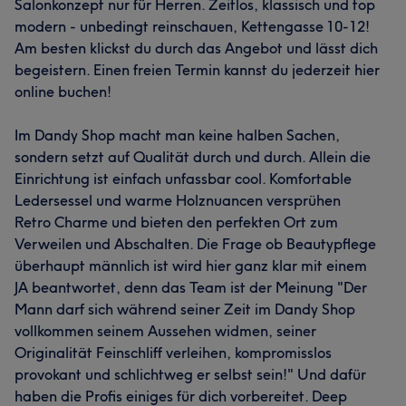
Salonkonzept nur für Herren. Zeitlos, klassisch und top
modern - unbedingt reinschauen, Kettengasse 10-12!
Am besten klickst du durch das Angebot und lässt dich
begeistern. Einen freien Termin kannst du jederzeit hier
Was unsere Kunden über Gaston sagen
online buchen!
Sympathisch
28
Professionell
21
Kompetent
17
Im Dandy Shop macht man keine halben Sachen,
Herzlich
13
sondern setzt auf Qualität durch und durch. Allein die
Einrichtung ist einfach unfassbar cool. Komfortable
Ledersessel und warme Holznuancen versprühen
Retro Charme und bieten den perfekten Ort zum
Verweilen und Abschalten. Die Frage ob Beautypflege
überhaupt männlich ist wird hier ganz klar mit einem
JA beantwortet, denn das Team ist der Meinung "Der
Mann darf sich während seiner Zeit im Dandy Shop
vollkommen seinem Aussehen widmen, seiner
Was unsere Kunden über Dennis-Simon sagen
Originalität Feinschliff verleihen, kompromisslos
provokant und schlichtweg er selbst sein!" Und dafür
Professionell
49
Kompetent
34
Erfahren
33
haben die Profis einiges für dich vorbereitet. Deep