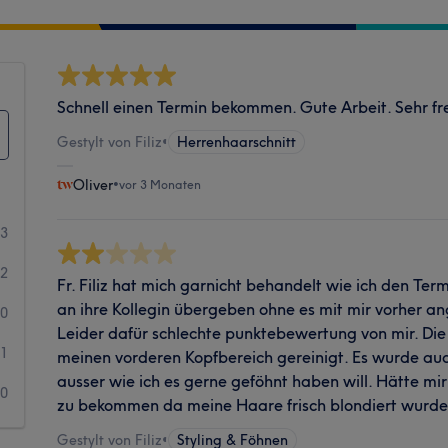
Schnell einen Termin bekommen. Gute Arbeit. Sehr fr
Gestylt von Filiz
•
Herrenhaarschnitt
Oliver
•
vor 3 Monaten
3
2
Fr. Filiz hat mich garnicht behandelt wie ich den Term
an ihre Kollegin übergeben ohne es mit mir vorher a
0
Leider dafür schlechte punktebewertung von mir. Die 
1
meinen vorderen Kopfbereich gereinigt. Es wurde au
ausser wie ich es gerne geföhnt haben will. Hätte m
0
zu bekommen da meine Haare frisch blondiert wurde
Gestylt von Filiz
•
Styling & Föhnen