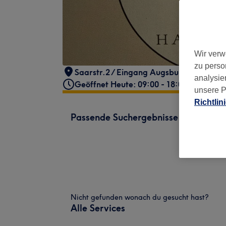
Wir verw
zu perso
Saarstr.2 / Eingang Augsburger Straße 
analysie
Geöffnet Heute: 09:00 - 18:00
unsere P
Richtlin
Passende Suchergebnisse
Nicht gefunden wonach du gesucht hast?
Alle Services