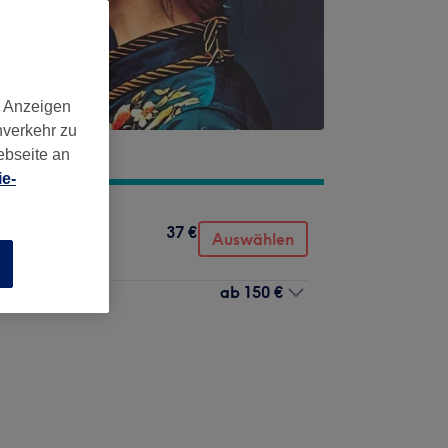
d Anzeigen
nverkehr zu
ebseite an
e-
37 €
Auswählen
n
ab
150 €