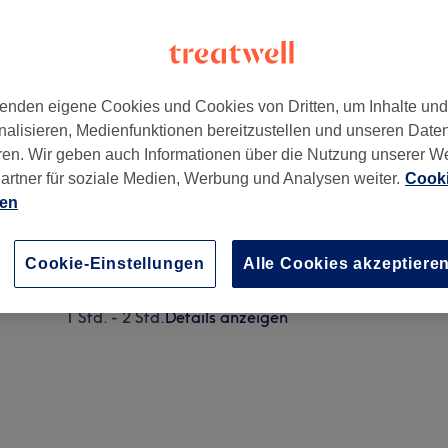
enden eigene Cookies und Cookies von Dritten, um Inhalte un
nalisieren, Medienfunktionen bereitzustellen und unseren Date
13
,
Stuttgart
,
70374
ren. Wir geben auch Informationen über die Nutzung unserer W
artner für soziale Medien, Werbung und Analysen weiter.
Cooki
ien
Damen -Glätten/ Locken
20 Min.
Details anzeigen
Cookie-Einstellungen
Alle Cookies akzeptiere
Keratin Therapie (Keratin Glättung)
1 Std. - 2 Std.
Details anzeigen