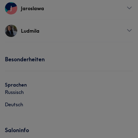
J
Jaroslawa
Services
Ludmila
Nägel
Gesicht
Massage
Services
Besonderheiten
Nägel
Körper
Gesicht
Massage
Sprachen
Russisch
Deutsch
Saloninfo