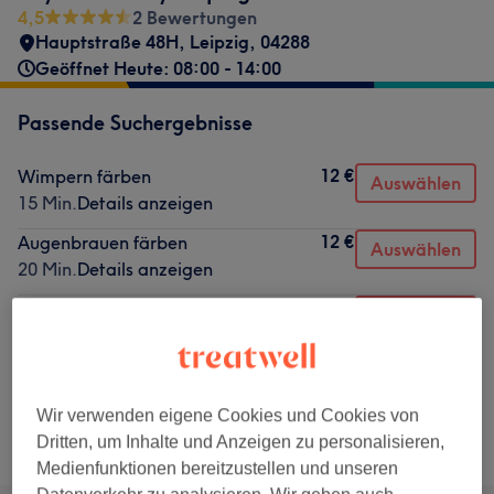
4,5
2 Bewertungen
Hauptstraße 48H
,
Leipzig
,
04288
Geöffnet Heute: 08:00 - 14:00
Passende Suchergebnisse
12 €
Wimpern färben
Auswählen
15 Min.
Details anzeigen
12 €
Augenbrauen färben
Auswählen
20 Min.
Details anzeigen
99 €
Augenbrauen- & Wimpernlifting inkl.
Auswählen
färben & zupfen
1 Std.
Details anzeigen
Wir verwenden eigene Cookies und Cookies von
Nicht gefunden wonach du gesucht hast?
Dritten, um Inhalte und Anzeigen zu personalisieren,
Alle Services
Medienfunktionen bereitzustellen und unseren