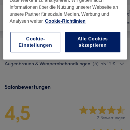
Datenverkehr zu analysieren. Wir geben auch
Informationen über die Nutzung unserer Webseite an
unsere Partner für soziale Medien, Werbung und
Analysen weiter.
Cookie-Richtlinien
Nägel
Gesicht
Mas
Cookie-
Alle Cookies
Einstellungen
akzeptieren
Gesichtsbehandlungen
(
8
)
ab 60 €
Augenbrauen & Wimpernbehandlungen
(
5
)
ab 12 €
Salonbewertungen
4,5
2 Bewertungen