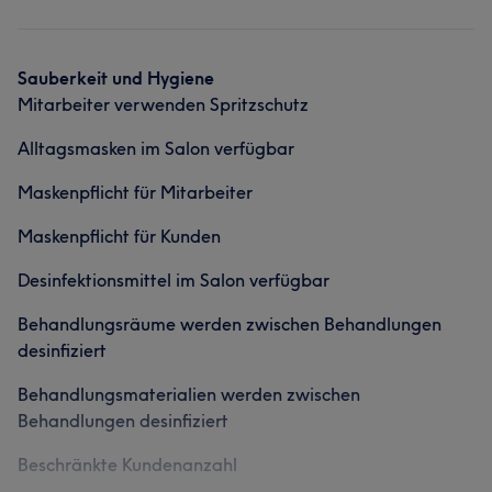
Services
Nägel
Gesicht
Haarentfernung
Was unsere Kunden über Sam sagen
Professionell
26
Kompetent
21
Freundlich
18
Nägel
Gesicht
Haarentfernung
Was unsere Kunden über Kerstin sagen
Sauberkeit und Hygiene
Aufmerksam
13
Mitarbeiter verwenden Spritzschutz
Professionell
57
Kompetent
52
Erfahren
36
Portfolio
Alltagsmasken im Salon verfügbar
Gründlich
33
Maskenpflicht für Mitarbeiter
Maskenpflicht für Kunden
Desinfektionsmittel im Salon verfügbar
Behandlungsräume werden zwischen Behandlungen
desinfiziert
Behandlungsmaterialien werden zwischen
Behandlungen desinfiziert
Beschränkte Kundenanzahl