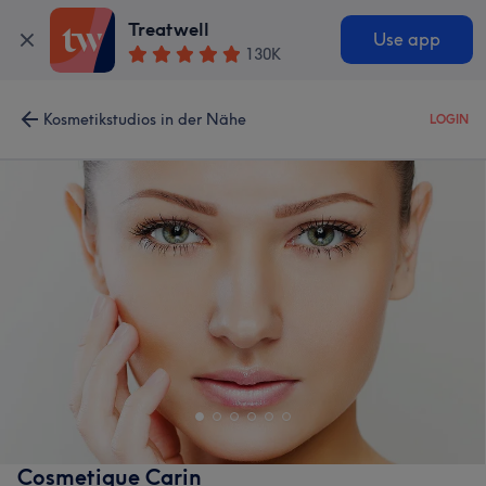
Treatwell
Use app
130K
Kosmetikstudios in der Nähe
LOGIN
Cosmetique Carin