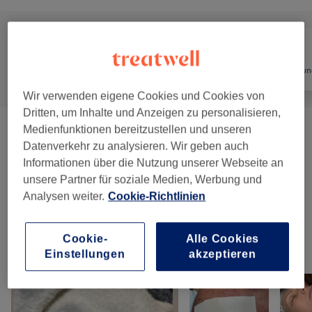
Alle
Nägel
Haarentfernun
Wir verwenden eigene Cookies und Cookies von
Dritten, um Inhalte und Anzeigen zu personalisieren,
Medienfunktionen bereitzustellen und unseren
Nail- Refill
(
2
)
ab 20 €
Datenverkehr zu analysieren. Wir geben auch
Informationen über die Nutzung unserer Webseite an
Nagelpflege
(
5
)
ab 5 €
unsere Partner für soziale Medien, Werbung und
Analysen weiter.
Cookie-Richtlinien
Massagen
(
2
)
ab 20 €
Cookie-
Alle Cookies
Unsere Arbeit
Einstellungen
akzeptieren
Bild anklicken für weitere Details