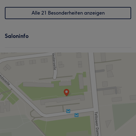
Alle 21 Besonderheiten anzeigen
Was unsere Kunden über Karin sagen
Saloninfo
Professionell
66
Kompetent
54
Erfahren
33
Freundlich
21