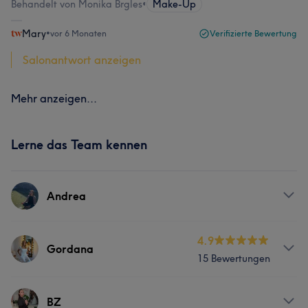
Behandelt von Monika Brgles
•
Make-Up
Mary
•
vor 6 Monaten
Verifizierte Bewertung
Salonantwort anzeigen
Mehr anzeigen...
Lerne das Team kennen
Andrea
Services
4.9
Gordana
15 Bewertungen
Körper
Gesicht
Info
BZ