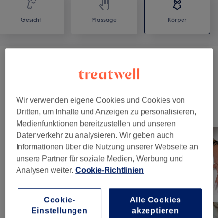
Gesicht
Massage
Körper
Körperbehandlungen Pilates Und
ab 7 €
Krafttrening
(
2
)
Wir verwenden eigene Cookies und Cookies von
Unsere Arbeit
Dritten, um Inhalte und Anzeigen zu personalisieren,
Bild anklicken für weitere Details
Medienfunktionen bereitzustellen und unseren
Datenverkehr zu analysieren. Wir geben auch
Informationen über die Nutzung unserer Webseite an
unsere Partner für soziale Medien, Werbung und
Analysen weiter.
Cookie-Richtlinien
Cookie-
Alle Cookies
Einstellungen
akzeptieren