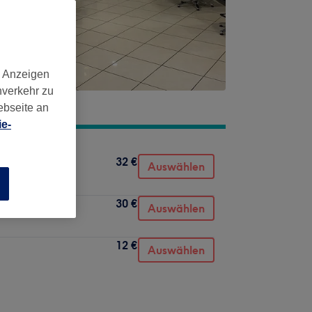
d Anzeigen
nverkehr zu
ebseite an
e-
32 €
Auswählen
n
30 €
Auswählen
12 €
Auswählen