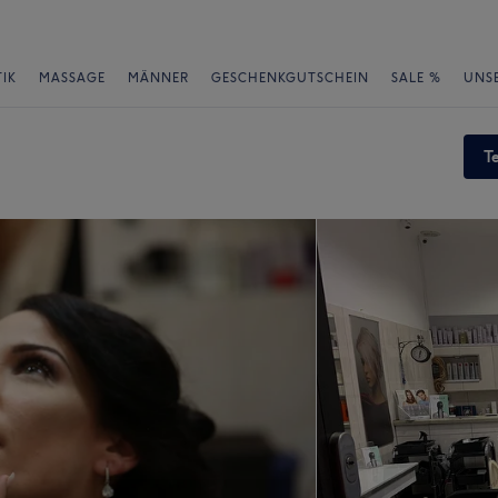
IK
MASSAGE
MÄNNER
GESCHENKGUTSCHEIN
SALE %
UNS
T