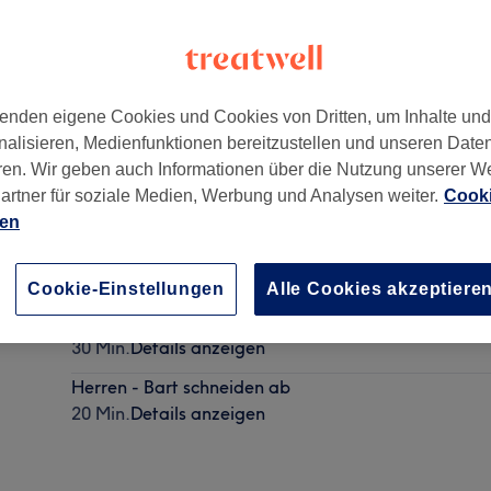
enden eigene Cookies und Cookies von Dritten, um Inhalte un
nalisieren, Medienfunktionen bereitzustellen und unseren Date
dorf
,
10719
ren. Wir geben auch Informationen über die Nutzung unserer W
artner für soziale Medien, Werbung und Analysen weiter.
Cooki
ien
Herren - Waschen, Schneiden & Styling
30 Min.
Details anzeigen
Cookie-Einstellungen
Alle Cookies akzeptiere
Herren - Trockenhaarschnitt
30 Min.
Details anzeigen
Herren - Bart schneiden ab
20 Min.
Details anzeigen