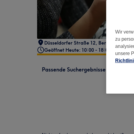
Wir verw
zu perso
Düsseldorfer Straße 12
,
Berlin, Wilmers
analysie
Geöffnet Heute: 10:00 - 18:00
unsere P
Richtlin
Passende Suchergebnisse