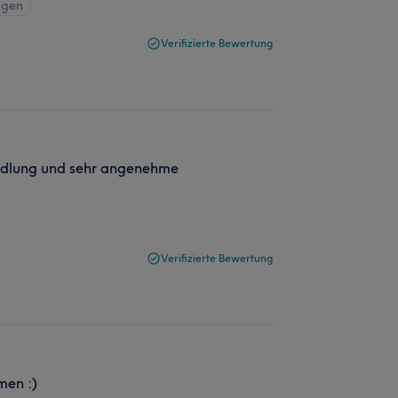
igen
Verifizierte Bewertung
andlung und sehr angenehme
Verifizierte Bewertung
men :)