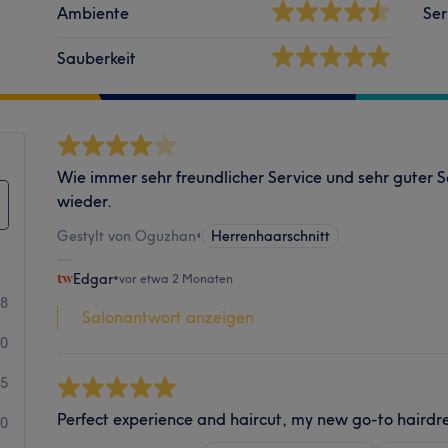
Ambiente
Ser
Sauberkeit
Wie immer sehr freundlicher Service und sehr guter 
wieder.
Gestylt von Oguzhan
•
Herrenhaarschnitt
Edgar
•
vor etwa 2 Monaten
58
Salonantwort anzeigen
40
5
Perfect experience and haircut, my new go-to hairdre
0