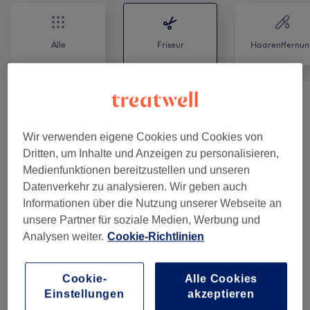
Alle
Friseur
Haarentfernun
Damen-Haarschnitte & Stylings
(
10
)
ab 11,25 €
Wir verwenden eigene Cookies und Cookies von
Damen - Farbe & Coloration
(
20
)
ab 33,75 €
Dritten, um Inhalte und Anzeigen zu personalisieren,
Medienfunktionen bereitzustellen und unseren
Haarverlängerung
(
1
)
ab 4,50 €
Datenverkehr zu analysieren. Wir geben auch
Informationen über die Nutzung unserer Webseite an
Herren - Haarschnitte & Stylings
(
5
)
ab 18 €
unsere Partner für soziale Medien, Werbung und
Analysen weiter.
Cookie-Richtlinien
Herren - Farbe &
ab 45 €
Grauhaarkaschierung
(
2
)
Cookie-
Alle Cookies
Einstellungen
akzeptieren
Unsere Arbeit