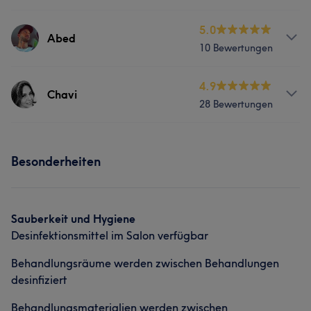
Friseur
Gesicht
Services
5.0
Abed
Portfolio
10 Bewertungen
Friseur
Gesicht
Services
4.9
Chavi
28 Bewertungen
Friseur
Gesicht
Services
Portfolio
Besonderheiten
Friseur
Gesicht
Haarentfernung
Sauberkeit und Hygiene
Desinfektionsmittel im Salon verfügbar
Behandlungsräume werden zwischen Behandlungen
desinfiziert
Behandlungsmaterialien werden zwischen