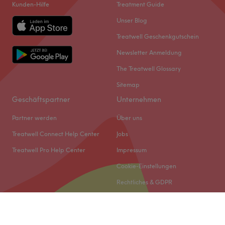
Kunden-Hilfe
Treatment Guide
Unser Blog
Treatwell Geschenkgutschein
Newsletter Anmeldung
The Treatwell Glossary
Sitemap
Geschäftspartner
Unternehmen
Partner werden
Über uns
Treatwell Connect Help Center
Jobs
Treatwell Pro Help Center
Impressum
Cookie-Einstellungen
Rechtliches & GDPR
© 2026 Treatwell DACH GmbH