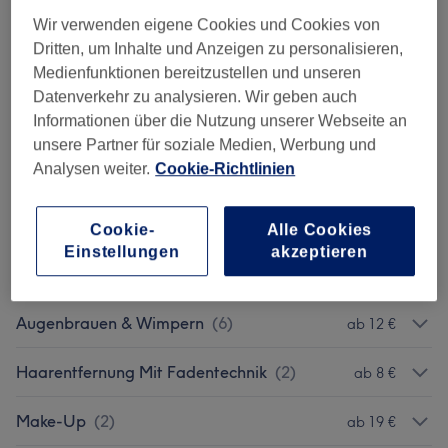
Damen - Haarschnitte & Stylings
(
8
)
ab 39 €
Wir verwenden eigene Cookies und Cookies von
Dritten, um Inhalte und Anzeigen zu personalisieren,
Damen - Coloration, Schneiden & Selber
ab 84 €
Medienfunktionen bereitzustellen und unseren
Föhnen
(
4
)
Datenverkehr zu analysieren. Wir geben auch
Informationen über die Nutzung unserer Webseite an
Damen - Coloration & Farbe
(
9
)
ab 28 €
unsere Partner für soziale Medien, Werbung und
Analysen weiter.
Cookie-Richtlinien
Herren - Haarschnitt& Bart
(
7
)
ab 10 €
Kinder - Haarschnitte & Stylings
(
4
)
ab 25 €
Cookie-
Alle Cookies
Einstellungen
akzeptieren
Haarkuren & Pflege
(
4
)
ab 10 €
Augenbrauen & Wimpern
(
6
)
ab 12 €
Haarentfernung Mit Fadentechnik
(
2
)
ab 8 €
Make-Up
(
2
)
ab 19 €