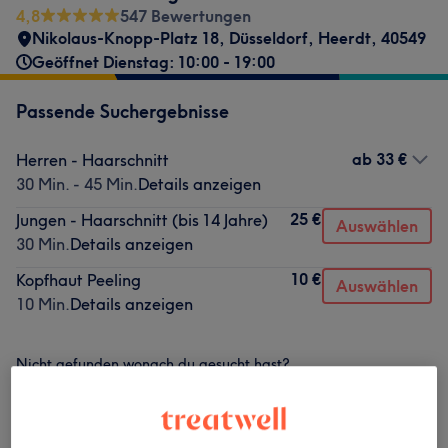
4,8
547 Bewertungen
Nikolaus-Knopp-Platz 18
,
Düsseldorf, Heerdt
,
40549
Geöffnet Dienstag: 10:00 - 19:00
Passende Suchergebnisse
ab
33 €
Herren - Haarschnitt
30 Min. - 45 Min.
Details anzeigen
25 €
Jungen - Haarschnitt (bis 14 Jahre)
Auswählen
30 Min.
Details anzeigen
10 €
Kopfhaut Peeling
Auswählen
10 Min.
Details anzeigen
Nicht gefunden wonach du gesucht hast?
Alle Services