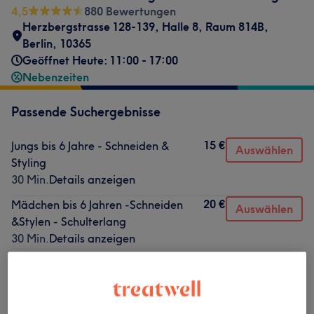
4,5
880 Bewertungen
Herzbergstrasse 128-139
,
Halle 8, Raum 814B
,
Berlin
,
10365
Geöffnet Heute: 11:00 - 17:00
Nebenzeiten
Passende Suchergebnisse
15 €
Jungs bis 6 Jahre - Schneiden &
Auswählen
Styling
30 Min.
Details anzeigen
20 €
Mädchen bis 6 Jahren -Schneiden
Auswählen
&Stylen - Schulterlang
30 Min.
Details anzeigen
Nicht gefunden wonach du gesucht hast?
Alle Services