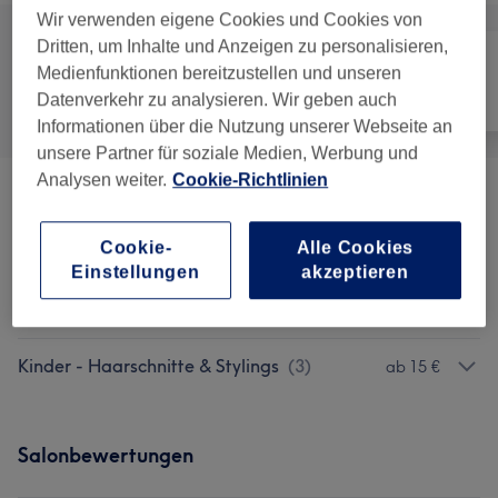
Wir verwenden eigene Cookies und Cookies von
Dritten, um Inhalte und Anzeigen zu personalisieren,
Medienfunktionen bereitzustellen und unseren
Alle
Friseur
Nägel
Datenverkehr zu analysieren. Wir geben auch
Informationen über die Nutzung unserer Webseite an
unsere Partner für soziale Medien, Werbung und
Analysen weiter.
Cookie-Richtlinien
Damen - Haarschnitte & Stylings
(
8
)
ab 4,50 €
Cookie-
Alle Cookies
Damen - Farbe & Coloration
(
6
)
ab 50 €
Einstellungen
akzeptieren
Herren - Haarschnitte & Stylings
(
1
)
ab 18,50 €
Kinder - Haarschnitte & Stylings
(
3
)
ab 15 €
Salonbewertungen