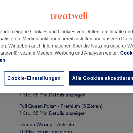
enden eigene Cookies und Cookies von Dritten, um Inhalte un
nalisieren, Medienfunktionen bereitzustellen und unseren Date
ren. Wir geben auch Informationen über die Nutzung unserer W
artner für soziale Medien, Werbung und Analysen weiter.
Cooki
ien
Classic Clean Paket (3 Zonen)
1 Std. 15 Min.
Details anzeigen
Cookie-Einstellungen
Alle Cookies akzeptiere
Silk Body Paket (4 Zonen)
1 Std. 35 Min.
Details anzeigen
Full Queen Paket - Premium (5 Zonen)
1 Std. 55 Min.
Details anzeigen
Damen Waxing - Achseln
10 Min.
Details anzeigen