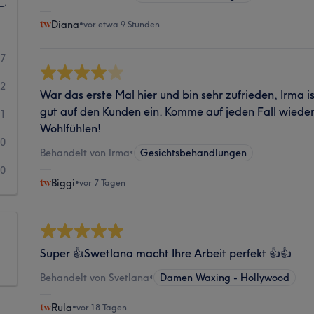
Diana
•
vor etwa 9 Stunden
37
2
War das erste Mal hier und bin sehr zufrieden, Irma i
gut auf den Kunden ein. Komme auf jeden Fall wieder
1
Wohlfühlen!
0
Behandelt von Irma
•
Gesichtsbehandlungen
0
Biggi
•
vor 7 Tagen
Super 👍Swetlana macht Ihre Arbeit perfekt 👍👍
Behandelt von Svetlana
•
Damen Waxing - Hollywood
Rula
•
vor 18 Tagen