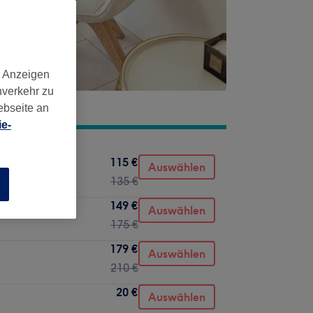
d Anzeigen
nverkehr zu
ebseite an
e-
115 €
Auswählen
135 €
n
149 €
Auswählen
175 €
179 €
Auswählen
210 €
20 €
Auswählen