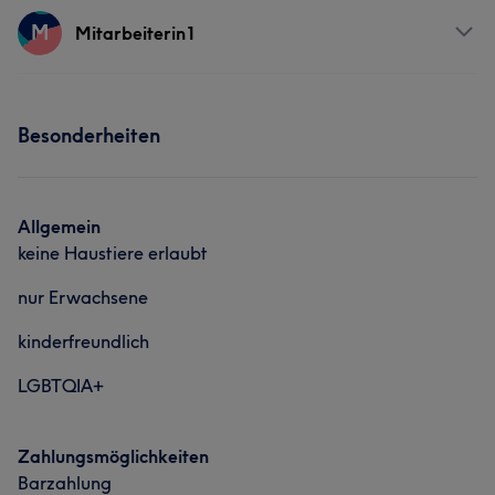
Services
M
Mitarbeiterin1
Nägel
Gesicht
Services
Besonderheiten
Nägel
Allgemein
keine Haustiere erlaubt
nur Erwachsene
kinderfreundlich
LGBTQIA+
Zahlungsmöglichkeiten
Barzahlung