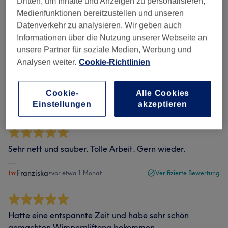
Dritten, um Inhalte und Anzeigen zu personalisieren,
Medienfunktionen bereitzustellen und unseren
Bewertungen filtern
Datenverkehr zu analysieren. Wir geben auch
Informationen über die Nutzung unserer Webseite an
Bewertung
Nach Sternen filtern
unsere Partner für soziale Medien, Werbung und
Analysen weiter.
Cookie-Richtlinien
Verifizierte Bewertungen
Geschrieben von unseren Kunden, damit du weißt, was
Cookie-
Alle Cookies
dich in jedem Salon erwartet.
Einstellungen
akzeptieren
Sehr nett und sauber. Tolle Arbeit. Gern wieder.
Franziska
•
vor etwa 1 Monat
Verifizierte Bewertung
Hatte eine entspannte Zeit und habe sehr schön
gemachten Wimpernliftong bekommen