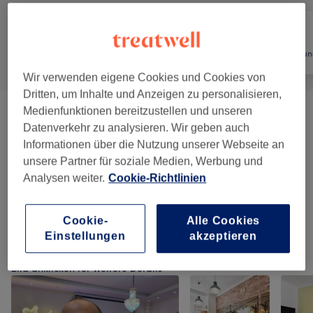
Alle
Friseur
Haarentfernun
Wir verwenden eigene Cookies und Cookies von
Dritten, um Inhalte und Anzeigen zu personalisieren,
Medienfunktionen bereitzustellen und unseren
Herren - Haarschnitte, Rasuren &
ab 16 €
Datenverkehr zu analysieren. Wir geben auch
Stylings
(
7
)
Informationen über die Nutzung unserer Webseite an
unsere Partner für soziale Medien, Werbung und
Kinder - Haarschnitte & Stylings
(
1
)
20 €
Analysen weiter.
Cookie-Richtlinien
Herren - Haarschnitte & Stylings
(
1
)
38 €
Cookie-
Alle Cookies
Einstellungen
akzeptieren
Unsere Arbeit
Bild anklicken für weitere Details