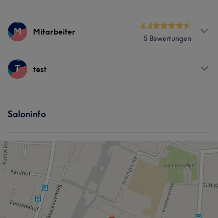
4.4
M
Mitarbeiter
5 Bewertungen
Services
T
test
Friseur
Gesicht
Haarentfernung
Services
Saloninfo
Friseur
Gesicht
Haarentfernung