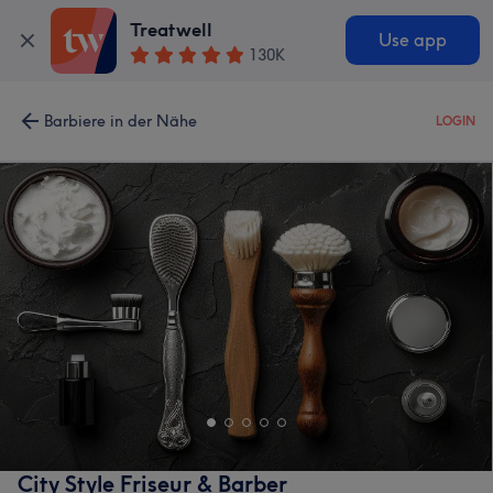
Treatwell
Use app
130K
Barbiere in der Nähe
LOGIN
City Style Friseur & Barber