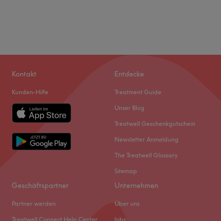
Kontakt
Entdecke
Kunden-Hilfe
Treatment Guide
Unser Blog
Treatwell Geschenkgutschein
Newsletter Anmeldung
The Treatwell Glossary
Sitemap
Geschäftspartner
Unternehmen
Partner werden
Über uns
Treatwell Connect Help Center
Jobs