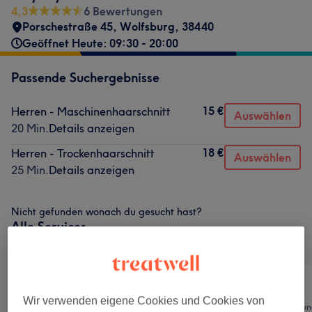
4,3
6 Bewertungen
Porschestraße 45
,
Wolfsburg
,
38440
Geöffnet Heute: 09:30 - 20:00
Passende Suchergebnisse
15 €
Herren - Maschinenhaarschnitt
Auswählen
20 Min.
Details anzeigen
18 €
Herren - Trockenhaarschnitt
Auswählen
25 Min.
Details anzeigen
Nicht gefunden wonach du gesucht hast?
Alle Services
Wir verwenden eigene Cookies und Cookies von
Alle
Friseur
Haarentfernun