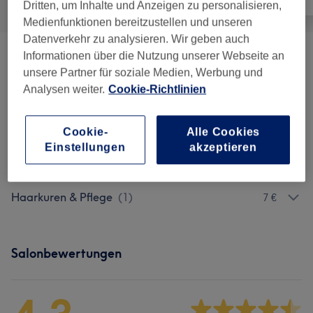
Dritten, um Inhalte und Anzeigen zu personalisieren,
Medienfunktionen bereitzustellen und unseren
Datenverkehr zu analysieren. Wir geben auch
Informationen über die Nutzung unserer Webseite an
Herren - Haarschnitte & Stylings
(
3
)
ab 8 €
unsere Partner für soziale Medien, Werbung und
Analysen weiter.
Cookie-Richtlinien
Kinder - Haarschnitte & Stylings
(
2
)
ab 15 €
Damen - Haarschnitte & Stylings
(
6
)
ab 15 €
Cookie-
Alle Cookies
Einstellungen
akzeptieren
Damen - Farbe & Coloration
(
5
)
ab 15 €
Haarkuren & Pflege
(
1
)
7 €
Salonbewertungen