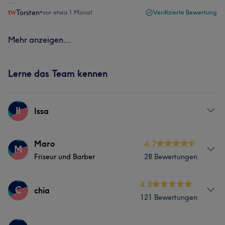
Torsten
•
vor etwa 1 Monat
Verifizierte Bewertung
Mehr anzeigen...
Lerne das Team kennen
II
Issa
Services
Maro
4.7
M
Friseur und Barber
28 Bewertungen
Friseur
Haarentfernung
Services
4.8
C
chia
121 Bewertungen
Friseur
Haarentfernung
Services