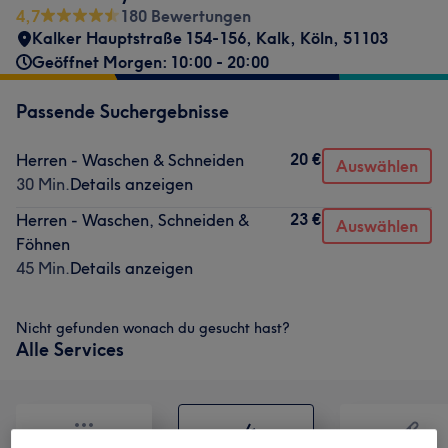
4,7
180 Bewertungen
Kalker Hauptstraße 154-156
,
Kalk
,
Köln
,
51103
Geöffnet Morgen: 10:00 - 20:00
Passende Suchergebnisse
20 €
Herren - Waschen & Schneiden
Auswählen
30 Min.
Details anzeigen
23 €
Herren - Waschen, Schneiden &
Auswählen
Föhnen
45 Min.
Details anzeigen
Nicht gefunden wonach du gesucht hast?
Alle Services