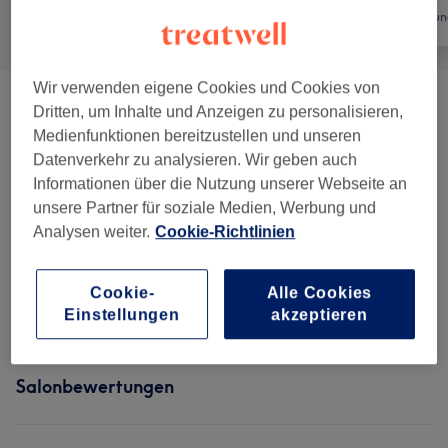
Alle
Friseur
Haarentfernun
Wir verwenden eigene Cookies und Cookies von
Damen - Haarschnitte & Stylings
(
7
)
ab 25 €
Dritten, um Inhalte und Anzeigen zu personalisieren,
Medienfunktionen bereitzustellen und unseren
Damen - Farbe & Coloration
(
5
)
ab 39,90 €
Datenverkehr zu analysieren. Wir geben auch
Informationen über die Nutzung unserer Webseite an
Haarkuren & Pflege
(
1
)
10 €
unsere Partner für soziale Medien, Werbung und
Analysen weiter.
Cookie-Richtlinien
Herren - Haarschnitte & Stylings
(
3
)
ab 10 €
Cookie-
Alle Cookies
Haarverlängerung
(
3
)
ab 250 €
Einstellungen
akzeptieren
Salonbewertungen