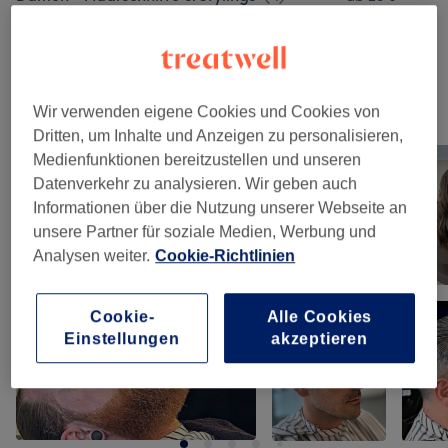
Kinder - Haarschnitte & Stylings
(
4
)
ab 28 €
Unsere Arbeit
Wir verwenden eigene Cookies und Cookies von
Bild anklicken für weitere Details
Dritten, um Inhalte und Anzeigen zu personalisieren,
Medienfunktionen bereitzustellen und unseren
Datenverkehr zu analysieren. Wir geben auch
Informationen über die Nutzung unserer Webseite an
unsere Partner für soziale Medien, Werbung und
Analysen weiter.
Cookie-Richtlinien
Cookie-
Alle Cookies
Einstellungen
akzeptieren