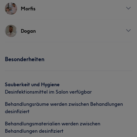
Services
Morfis
Friseur
Services
Dogan
Friseur
Services
Besonderheiten
Portfolio
Friseur
Portfolio
Sauberkeit und Hygiene
Desinfektionsmittel im Salon verfügbar
Behandlungsräume werden zwischen Behandlungen
desinfiziert
Behandlungsmaterialien werden zwischen
Behandlungen desinfiziert