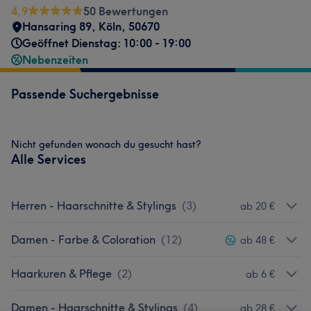
4,9
50 Bewertungen
Hansaring 89
,
Köln
,
50670
Geöffnet Dienstag: 10:00 - 19:00
Nebenzeiten
Passende Suchergebnisse
Nicht gefunden wonach du gesucht hast?
Alle Services
Herren - Haarschnitte & Stylings
(
3
)
ab 20 €
Damen - Farbe & Coloration
(
12
)
ab 48 €
Haarkuren & Pflege
(
2
)
ab 6 €
Damen - Haarschnitte & Stylings
(
4
)
ab 28 €