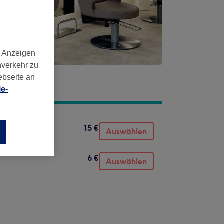
d Anzeigen
nverkehr zu
ebseite an
e-
15 €
Auswählen
n
6 €
Auswählen