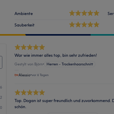
Ambiente
Ser
Sauberkeit
War wie immer alles top, bin sehr zufrieden!
Gestylt von Björn
•
Herren - Trockenhaarschnitt
Alessio
•
vor 6 Tagen
36
2
Top. Dogan ist super freundlich und zuvorkommend. 
schön.
0