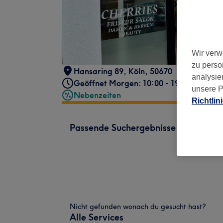
Wir verw
zu perso
Hansaring 89
,
Köln
,
50670
analysie
Geöffnet Morgen: 10:00 - 19:00
unsere P
Nebenzeiten
Richtlin
Passende Suchergebnisse
Nicht gefunden wonach du gesucht hast?
Alle Services