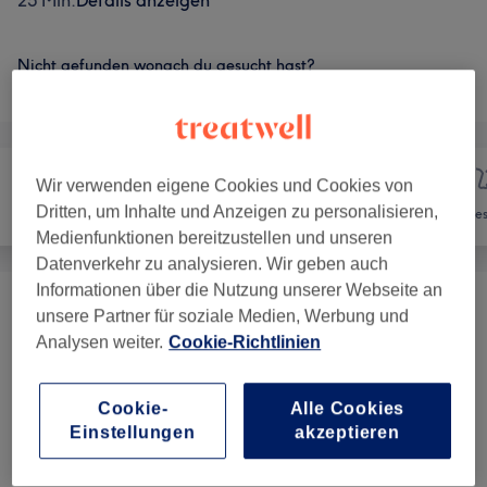
25 Min.
Details anzeigen
Nicht gefunden wonach du gesucht hast?
Alle Services
Wir verwenden eigene Cookies und Cookies von
Dritten, um Inhalte und Anzeigen zu personalisieren,
Nägel
Haarentfernung
Ges
Medienfunktionen bereitzustellen und unseren
Datenverkehr zu analysieren. Wir geben auch
Informationen über die Nutzung unserer Webseite an
Damen - Waxing
(
20
)
ab 8 €
unsere Partner für soziale Medien, Werbung und
Analysen weiter.
Cookie-Richtlinien
Herren - Waxing
(
16
)
ab 10 €
Cookie-
Alle Cookies
Einstellungen
akzeptieren
Salonbewertungen