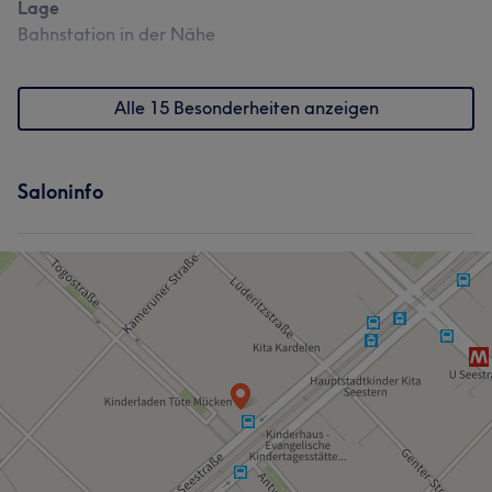
Lage
Bahnstation in der Nähe
Alle 15 Besonderheiten anzeigen
Saloninfo
Was unsere Kunden über Hicran sagen
Professionell
15
Sympathisch
15
Kompetent
14