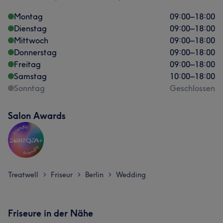
Montag
09:00
–
18:00
Dienstag
09:00
–
18:00
Mittwoch
09:00
–
18:00
Donnerstag
09:00
–
18:00
Freitag
09:00
–
18:00
Samstag
10:00
–
18:00
Sonntag
Geschlossen
Salon Awards
Was unsere Kunden über Rima sagen
Freundlich
10
Kompetent
9
Professionell
7
Herzlich
6
Treatwell
Friseur
Berlin
Wedding
>
>
>
Friseure in der Nähe