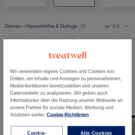
Damen - Haarschnitte & Stylings
(
5
)
ab 10 €
Damen - Farbe & Coloration
(
7
)
ab 30 €
Haarkuren & Pflege
(
1
)
5 €
Herren - Haarschnitte & Stylings
(
6
)
ab 12 €
Wir verwenden eigene Cookies und Cookies von
Dritten, um Inhalte und Anzeigen zu personalisieren,
Kinder - Haarschnitte & Stylings
(
1
)
15 €
Medienfunktionen bereitzustellen und unseren
Datenverkehr zu analysieren. Wir geben auch
Informationen über die Nutzung unserer Webseite an
Unsere Arbeit
unsere Partner für soziale Medien, Werbung und
Bild anklicken für weitere Details
Analysen weiter.
Cookie-Richtlinien
Cookie-
Alle Cookies