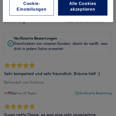
Cookie-
Alle Cookies
Bewertungen filtern
Einstellungen
akzeptieren
Bewertung
Nach Sternen filtern
Verifizierte Bewertungen
Geschrieben von unseren Kunden, damit du weißt, was
dich in jedem Salon erwartet.
Sehr kompetent und sehr freundlich, Bräune hält :)
Behandelt von Stefania
Mila
•
vor 22 Tagen
Verifizierte Bewertung
Super nette Dame, es war eine sehr angenehme