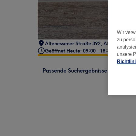
Wir verw
zu perso
Altenessener Straße 392
,
Altenessen-N
analysie
Geöffnet Heute: 09:00 - 18:30
unsere P
Richtlin
Passende Suchergebnisse