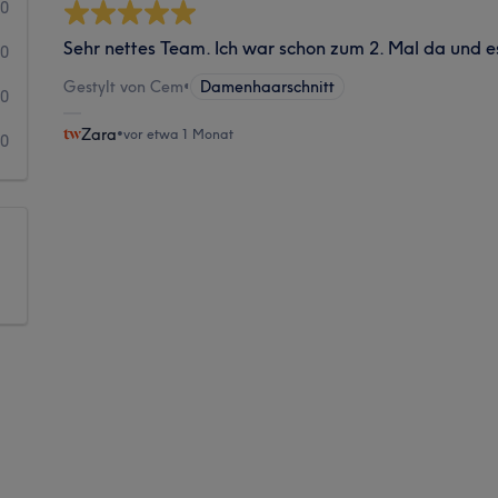
0
Sehr nettes Team. Ich war schon zum 2. Mal da und es
0
Gestylt von Cem
•
Damenhaarschnitt
0
Zara
•
vor etwa 1 Monat
0