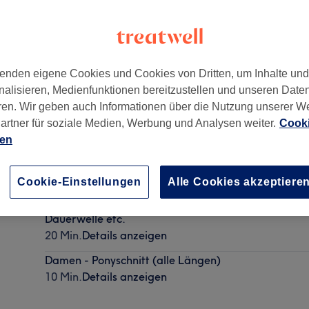
enden eigene Cookies und Cookies von Dritten, um Inhalte un
nalisieren, Medienfunktionen bereitzustellen und unseren Date
ord
,
Essen
,
45329
ren. Wir geben auch Informationen über die Nutzung unserer W
artner für soziale Medien, Werbung und Analysen weiter.
Cooki
ien
Damen - Spitzen schneiden (trocken)
15 Min.
Details anzeigen
Cookie-Einstellungen
Alle Cookies akzeptiere
Beratungsgespröche für Farbe, Balayage, Blond, Ke
Dauerwelle etc.
20 Min.
Details anzeigen
Damen - Ponyschnitt (alle Längen)
10 Min.
Details anzeigen