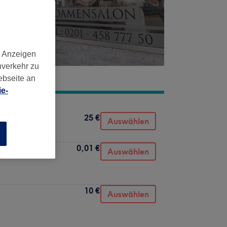
d Anzeigen
nverkehr zu
ebseite an
e-
25 €
Auswählen
n
0,01 €
ratinglättung,
Auswählen
10 €
Auswählen