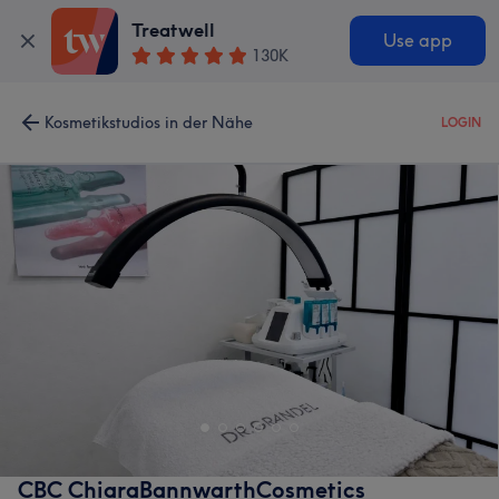
Treatwell
Use app
130K
Kosmetikstudios in der Nähe
LOGIN
CBC ChiaraBannwarthCosmetics