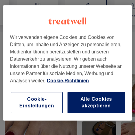
Nägel
Haarentfernung
Ges
Wir verwenden eigene Cookies und Cookies von
Waxing
(
4
)
ab 8 €
Dritten, um Inhalte und Anzeigen zu personalisieren,
Medienfunktionen bereitzustellen und unseren
Datenverkehr zu analysieren. Wir geben auch
Unsere Arbeit
Informationen über die Nutzung unserer Webseite an
Bild anklicken für weitere Details
unsere Partner für soziale Medien, Werbung und
Analysen weiter.
Cookie-Richtlinien
Cookie-
Alle Cookies
Einstellungen
akzeptieren