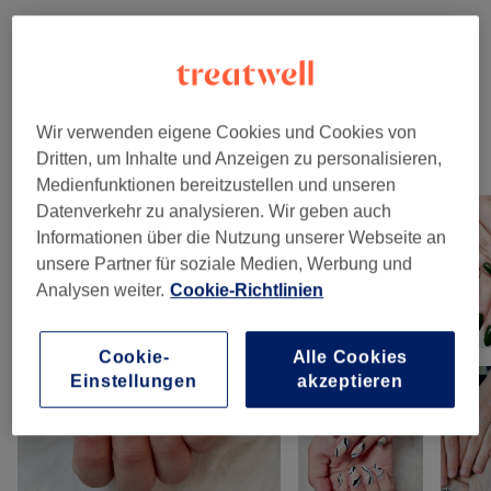
Maniküre & Pediküre
(
11
)
ab 5 €
Nagelmodellage
(
6
)
ab 30 €
Wir verwenden eigene Cookies und Cookies von
Unsere Arbeit
Dritten, um Inhalte und Anzeigen zu personalisieren,
Bild anklicken für weitere Details
Medienfunktionen bereitzustellen und unseren
Datenverkehr zu analysieren. Wir geben auch
Informationen über die Nutzung unserer Webseite an
unsere Partner für soziale Medien, Werbung und
Analysen weiter.
Cookie-Richtlinien
Cookie-
Alle Cookies
Einstellungen
akzeptieren