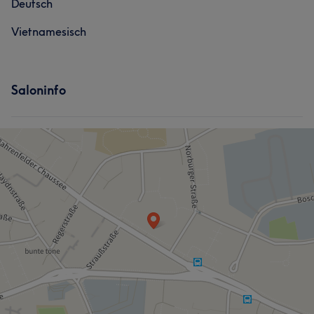
Deutsch
Kompetent
21
Talentiert
13
Professionell
12
Vietnamesisch
Gründlich
9
Saloninfo