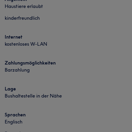
Haustiere erlaubt
kinderfreundlich
Internet
kostenloses W-LAN
Zahlungsmöglichkeiten
Was unsere Kunden über CN sagen
Barzahlung
Professionell
14
Kompetent
12
Sympathisch
11
Lage
Freundlich
9
Bushaltestelle in der Nähe
Was unsere Kunden über CN1 sagen
Professionell
20
Kompetent
18
Sympathisch
16
Sprachen
Englisch
Freundlich
14
Was unsere Kunden über CN sagen