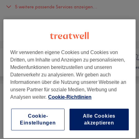
5 weitere passende Services anzeigen...
Nicht gefunden wonach du gesucht hast?
Alle Services
Wir verwenden eigene Cookies und Cookies von
Dritten, um Inhalte und Anzeigen zu personalisieren,
Medienfunktionen bereitzustellen und unseren
Nägel
Haarentfernung
Ges
Datenverkehr zu analysieren. Wir geben auch
Informationen über die Nutzung unserer Webseite an
unsere Partner für soziale Medien, Werbung und
Damen - Waxing
(
34
)
ab 22 €
Analysen weiter.
Cookie-Richtlinien
Cookie-
Alle Cookies
Salonbewertungen
Einstellungen
akzeptieren