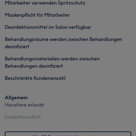
Mitarbeiter verwenden Spritzschutz
Fachkenntnis, Beständigkeit und höchster Sorgfalt lebt.
Ich lade Sie ein, Exzellenz und Regeneration auf
Services
Services
Maskenpflicht für Mitarbeiter
höchstem Niveau zu erfahren.
Desinfektionsmittel im Salon verfügbar
Nägel
Körper
Gesicht
Nägel
Körper
Gesicht
Massage
Services
Behandlungsräume werden zwischen Behandlungen
Haarentfernung
Haarentfernung
desinfiziert
Nägel
Körper
Gesicht
Behandlungsmaterialien werden zwischen
Haarentfernung
Behandlungen desinfiziert
Beschränkte Kundenanzahl
Allgemein
Haustiere erlaubt
kinderfreundlich