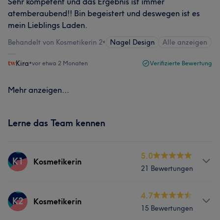
Sehr kompetent und das Ergebnis ist immer
atemberaubend!! Bin begeistert und deswegen ist es
mein Lieblings Laden.
Behandelt von Kosmetikerin 2
•
Nagel Design
Alle anzeigen
Kira
•
vor etwa 2 Monaten
Verifizierte Bewertung
Mehr anzeigen...
Lerne das Team kennen
5.0
K1
Kosmetikerin
21 Bewertungen
Info
4.7
K2
Kosmetikerin
15 Bewertungen
✨ Carmen Rusu – Die Kunst der Ästhetik &