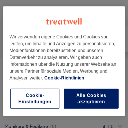
Alle Services
Wir verwenden eigene Cookies und Cookies von
Dritten, um Inhalte und Anzeigen zu personalisieren,
Alle
Nägel
Gesicht
Medienfunktionen bereitzustellen und unseren
Datenverkehr zu analysieren. Wir geben auch
Informationen über die Nutzung unserer Webseite an
Aquafacial
(
1
)
ab 99 €
unsere Partner für soziale Medien, Werbung und
Analysen weiter.
Cookie-Richtlinien
Nagelmodellage
(
4
)
ab 10 €
Cookie-
Alle Cookies
Wimpernverlängerungen
(
4
)
ab 50 €
Einstellungen
akzeptieren
Augenbrauen & Wimpernbehandlungen
(
4
)
ab 23 €
Maniküre & Pediküre
(
8
)
ab 1 €