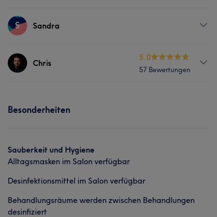
S
Sandra
Services
5.0
Chris
57 Bewertungen
Nägel
Gesicht
Services
Besonderheiten
Nägel
Gesicht
Was unsere Kunden über Chris sagen
Sauberkeit und Hygiene
Alltagsmasken im Salon verfügbar
Kompetent
11
Professionell
10
Sympathisch
5
Desinfektionsmittel im Salon verfügbar
Talentiert
5
Behandlungsräume werden zwischen Behandlungen
desinfiziert