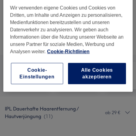
Gesicht
30 Min.
Details anzeigen
Wir verwenden eigene Cookies und Cookies von
Dritten, um Inhalte und Anzeigen zu personalisieren,
5 weitere passende Services anzeigen...
Medienfunktionen bereitzustellen und unseren
Datenverkehr zu analysieren. Wir geben auch
Informationen über die Nutzung unserer Webseite an
Nicht gefunden wonach du gesucht hast?
unsere Partner für soziale Medien, Werbung und
Alle Services
Analysen weiter.
Cookie-Richtlinien
Cookie-
Alle Cookies
Einstellungen
akzeptieren
Alle
Haarentfernung
Gesicht
IPL Dauerhafte Haarentfernung /
ab 29 €
Hautverjüngung
(
11
)