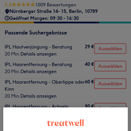
5,0
1009 Bewertungen
Nürnberger Straße 14- 15
,
Berlin
,
10789
Geöffnet Morgen: 09:30 - 16:30
Passende Suchergebnisse
29 €
IPL Hautverjüngung - Beratung
Auswählen
20 Min.
Details anzeigen
40 €
IPL Haarentfernung - Beratung
Auswählen
20 Min.
Details anzeigen
60 €
IPL Haarentfernung - Oberlippe oder
Auswählen
Kinn
20 Min.
Details anzeigen
90 €
IPL Haarentfernung - Achseln
Auswählen
20 Min.
Details anzeigen
89 €
IPL Hautverjüngung - Besenreiser -
Auswählen