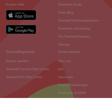
Kunden-Hilfe
Treatment Guide
Unser Blog
Treatwell Geschenkgutschein
Newsletter Anmeldung
The Treatwell Glossary
Sitemap
Geschäftspartner
Unternehmen
Partner werden
Über uns
Treatwell Connect Help Center
Jobs
Treatwell Pro Help Center
Impressum
Cookie-Einstellungen
Rechtliches & GDPR
© 2026 Treatwell DACH GmbH