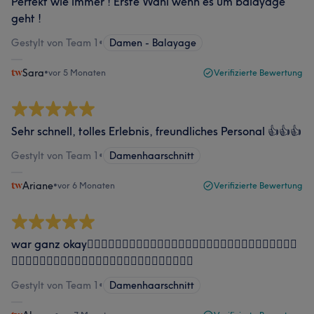
Perfekt wie immer ! Erste Wahl wenn es um balayage
geht !
Gestylt von Team 1
•
Damen - Balayage
Sara
•
vor 5 Monaten
Verifizierte Bewertung
Sehr schnell, tolles Erlebnis, freundliches Personal 👍👍👍
Gestylt von Team 1
•
Damenhaarschnitt
Ariane
•
vor 6 Monaten
Verifizierte Bewertung
war ganz okay👍🏻👍🏻👍🏻👍🏻👍🏻👍🏻👍🏻👍🏻👍🏻👍🏻👍🏻👍🏻👍🏻👍🏻👍🏻
👍🏻👍🏻👍🏻👍🏻👍🏻👍🏻👍🏻👍🏻👍🏻👍🏻👍🏻👍🏻👍🏻
Gestylt von Team 1
•
Damenhaarschnitt