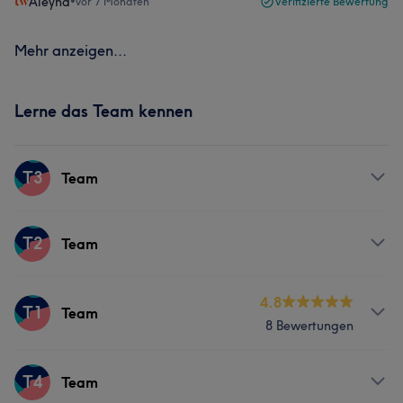
Aleyna
•
vor 7 Monaten
Verifizierte Bewertung
Mehr anzeigen...
Lerne das Team kennen
T3
Team
Services
T2
Team
Friseur
Services
4.8
T1
Team
8 Bewertungen
Friseur
Gesicht
Services
T4
Team