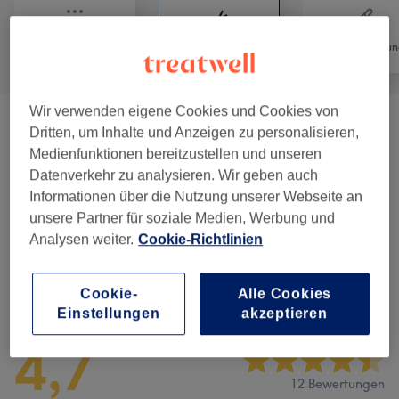
Alle
Friseur
Haarentfernun
Wir verwenden eigene Cookies und Cookies von
Damensalon
(
16
)
ab 26 €
Dritten, um Inhalte und Anzeigen zu personalisieren,
Medienfunktionen bereitzustellen und unseren
Besondere Anlässe
(
2
)
ab 50 €
Datenverkehr zu analysieren. Wir geben auch
Informationen über die Nutzung unserer Webseite an
Herren - Haarschnitte & Stylings
(
7
)
ab 14 €
unsere Partner für soziale Medien, Werbung und
Analysen weiter.
Cookie-Richtlinien
Salonbewertungen
Cookie-
Alle Cookies
Einstellungen
akzeptieren
4,7
12 Bewertungen