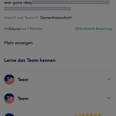
war ganz okay👍🏻👍🏻👍🏻👍🏻👍🏻👍🏻👍🏻👍🏻👍🏻👍🏻👍🏻👍🏻👍🏻👍🏻👍🏻
👍🏻👍🏻👍🏻👍🏻👍🏻👍🏻👍🏻👍🏻👍🏻👍🏻👍🏻👍🏻👍🏻
Gestylt von Team 1
•
Damenhaarschnitt
Aleyna
•
vor 7 Monaten
Verifizierte Bewertung
Mehr anzeigen...
Lerne das Team kennen
T3
Team
Services
T2
Team
Friseur
Services
4.8