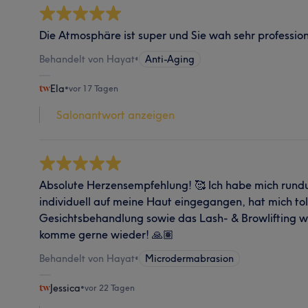
Die Atmosphäre ist super und Sie wah sehr profession
Behandelt von Hayat
•
Anti-Aging
Ela
•
vor 17 Tagen
Salonantwort anzeigen
Absolute Herzensempfehlung! 🥰 Ich habe mich rundu
individuell auf meine Haut eingegangen, hat mich tol
Gesichtsbehandlung sowie das Lash- & Browlifting wa
komme gerne wieder! 🙏🏽
Behandelt von Hayat
•
Microdermabrasion
Jessica
•
vor 22 Tagen