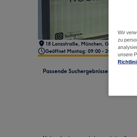
Wir verw
zu perso
18 Lanzstraße
,
München
,
Germany
,
80
analysie
Geöffnet Montag: 09:00 - 20:00
unsere P
Richtlin
Passende Suchergebnisse