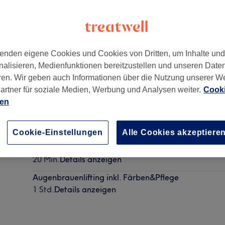
enden eigene Cookies und Cookies von Dritten, um Inhalte un
nalisieren, Medienfunktionen bereitzustellen und unseren Date
689
ren. Wir geben auch Informationen über die Nutzung unserer W
artner für soziale Medien, Werbung und Analysen weiter.
Cooki
ien
Augenbrauen färben
15 Min.
Details anzeigen
Cookie-Einstellungen
Alle Cookies akzeptiere
Wimpern färben
20 Min.
Details anzeigen
Augenbrauenlifting inkl. Färben&Pflege
1 Std.
Details anzeigen