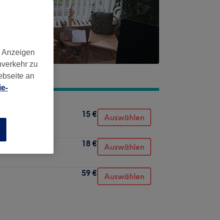
d Anzeigen
nverkehr zu
ebseite an
e-
15 €
Auswählen
n
18 €
Auswählen
59 €
Auswählen