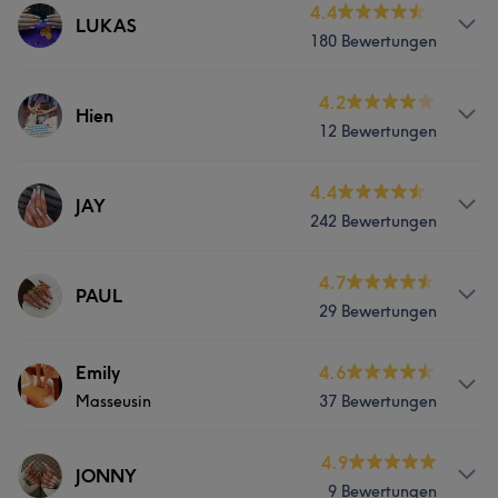
Services
4.4
Haarentfernung
LUKAS
180 Bewertungen
Gesicht
Massage
Haarentfernung
Services
4.2
Hien
Portfolio
12 Bewertungen
Nägel
Gesicht
Massage
Services
4.4
Haarentfernung
JAY
242 Bewertungen
Gesicht
Massage
Haarentfernung
Portfolio
Services
4.7
PAUL
29 Bewertungen
Nägel
Gesicht
Massage
Services
Emily
4.6
Haarentfernung
Masseusin
37 Bewertungen
Nägel
Gesicht
Massage
Portfolio
Services
4.9
Haarentfernung
JONNY
9 Bewertungen