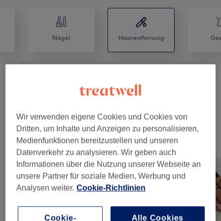
Nägel
Haarentfernung
Ges
Damen Waxing
(
15
)
ab 10 €
Herren Waxing
(
15
)
ab 12 €
Wir verwenden eigene Cookies und Cookies von
Dritten, um Inhalte und Anzeigen zu personalisieren,
Medienfunktionen bereitzustellen und unseren
Unsere Arbeit
Datenverkehr zu analysieren. Wir geben auch
Bild anklicken für weitere Details
Informationen über die Nutzung unserer Webseite an
unsere Partner für soziale Medien, Werbung und
Analysen weiter.
Cookie-Richtlinien
Cookie-
Alle Cookies