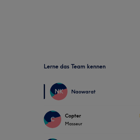
Lerne das Team kennen
NK
Naowarat
Copter
C
Masseur