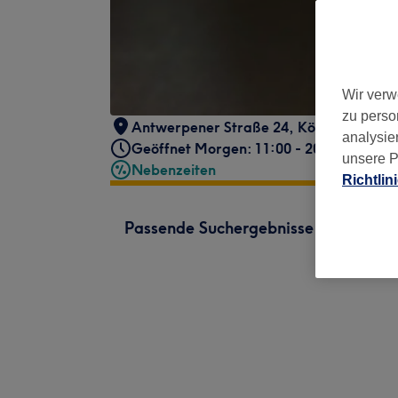
Wir verw
zu perso
Antwerpener Straße 24
,
Köln
,
50672
analysie
Geöffnet Morgen: 11:00 - 20:00
unsere P
Nebenzeiten
Richtlin
Passende Suchergebnisse