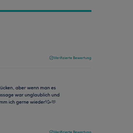
Verifizierte Bewertung
 Rücken, aber wenn man es
massage war unglaublich und
komm ich gerne wieder!🥳🫶
Verifizierte Bewertung