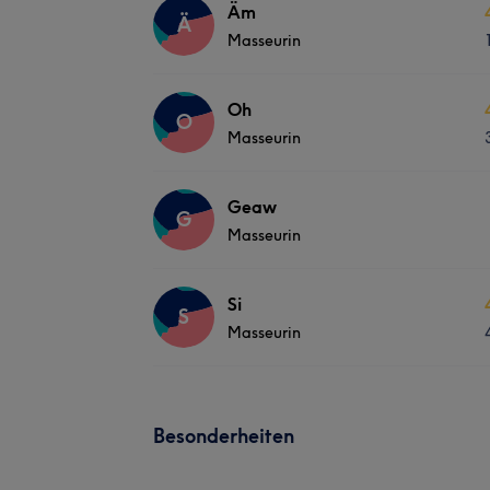
Äm
Ä
Masseurin
Oh
O
Masseurin
Geaw
G
Masseurin
Si
S
Masseurin
Besonderheiten