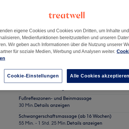
enden eigene Cookies und Cookies von Dritten, um Inhalte un
nalisieren, Medienfunktionen bereitzustellen und unseren Date
ren. Wir geben auch Informationen über die Nutzung unserer W
artner für soziale Medien, Werbung und Analysen weiter.
Cooki
ien
Anti-Stress Massage (Rücken-, Nacken-, Schulter- 
Cookie-Einstellungen
Alle Cookies akzeptiere
Kopfmassage)
30 Min.
Details anzeigen
Fußreflexzonen- und Beinmassage
30 Min.
Details anzeigen
Schwangerschaftsmassage (ab 16 Wochen)
55 Min. - 1 Std. 25 Min.
Details anzeigen