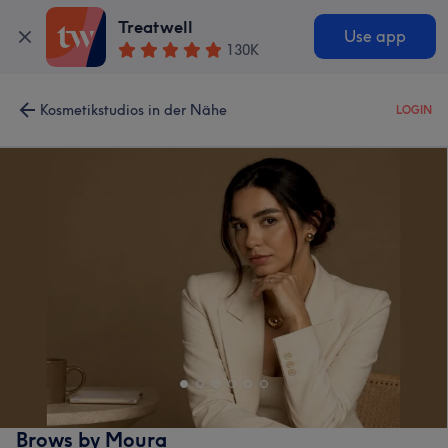
Treatwell
Use app
130K
Kosmetikstudios in der Nähe
LOGIN
Brows by Moura