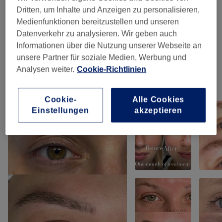
Dritten, um Inhalte und Anzeigen zu personalisieren,
Augenbrauen & Wimpernbehandlungen
(
9
)
ab 18 €
Medienfunktionen bereitzustellen und unseren
Datenverkehr zu analysieren. Wir geben auch
Semi Permanent Make-Up - NANOBLOOM
ab 35 €
Informationen über die Nutzung unserer Webseite an
- New Microblading
(
9
)
unsere Partner für soziale Medien, Werbung und
Analysen weiter.
Cookie-Richtlinien
Unsere Arbeit
Bild anklicken für weitere Details
Cookie-
Alle Cookies
Einstellungen
akzeptieren