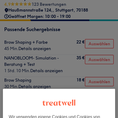
4,9
123 Bewertungen
Haußmannstraße 124,
,
Stuttgart
,
70188
Geöffnet Morgen: 10:00 - 19:00
Passende Suchergebnisse
22 €
Brow Shaping + Farbe
Auswählen
45 Min.
Details anzeigen
35 €
NANOBLOOM- Simulation -
Auswählen
Beratung + Test
1 Std. 10 Min.
Details anzeigen
18 €
Brow Shaping
Auswählen
30 Min.
Details anzeigen
Nicht gefunden wonach du gesucht hast?
Alle Services
Wir verwenden eigene Cookies und Cookies von