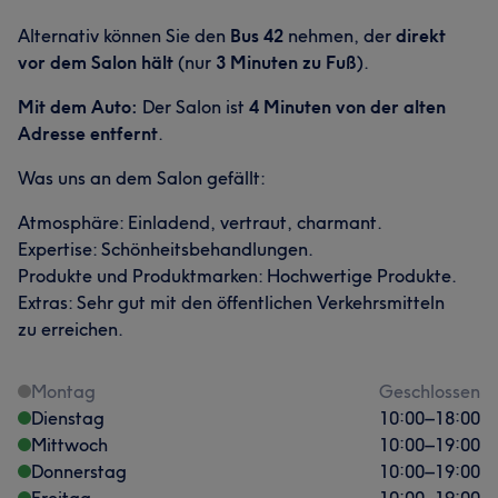
Alternativ können Sie den
Bus 42
nehmen, der
direkt
vor dem Salon hält
(nur
3 Minuten zu Fuß
).
Mit dem Auto:
Der Salon ist
4 Minuten von der alten
Adresse entfernt
.
Was uns an dem Salon gefällt:
Atmosphäre: Einladend, vertraut, charmant.
Expertise: Schönheitsbehandlungen.
Produkte und Produktmarken: Hochwertige Produkte.
Extras: Sehr gut mit den öffentlichen Verkehrsmitteln
Was unsere Kunden über Fernanda sagen
zu erreichen.
Professionell
12
Kompetent
7
Talentiert
7
Montag
Geschlossen
Dienstag
10:00
–
18:00
Herzlich
7
Mittwoch
10:00
–
19:00
Donnerstag
10:00
–
19:00