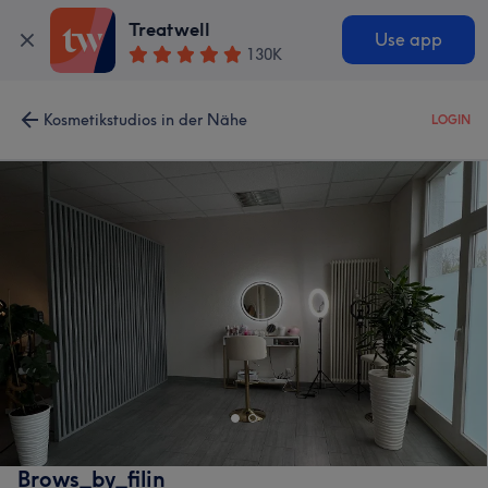
Treatwell
Use app
130K
Kosmetikstudios in der Nähe
LOGIN
Brows_by_filin